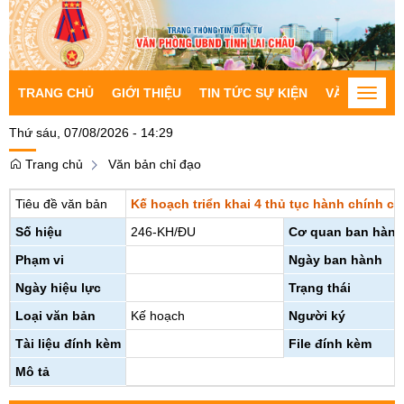
TRANG CHỦ
GIỚI THIỆU
TIN TỨC SỰ KIỆN
VĂN BẢN CH
Toggle
naviga
Thứ sáu, 07/08/2026 - 14:29
Trang chủ
Văn bản chỉ đạo
Tiêu đề văn bản
Kế hoạch triển khai 4 thủ tục hành chính củ
Số hiệu
246-KH/ĐU
Cơ quan ban hành
Phạm vi
Ngày ban hành
Ngày hiệu lực
Trạng thái
Loại văn bản
Kế hoạch
Người ký
Tài liệu đính kèm
File đính kèm
Mô tả