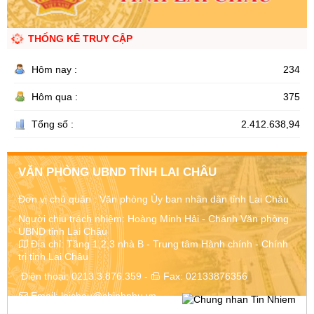
THỐNG KÊ TRUY CẬP
Hôm nay :
234
Hôm qua :
375
Tổng số :
2.412.638,94
VĂN PHÒNG UBND TỈNH LAI CHÂU
Đơn vị chủ quản :
Văn phòng Ủy ban nhân dân tỉnh Lai Châu
Người chịu trách nhiệm: Hoàng Minh Hải - Chánh Văn phòng
UBND tỉnh Lai Châu
Địa chỉ:
Tầng 1,2,3 nhà B - Trung tâm Hành chính - Chính
trị tỉnh Lai Châu
Điện thoại:
0213.3.876.359
-
Fax:
02133876356
Email:
laichau@chinhphu.vn