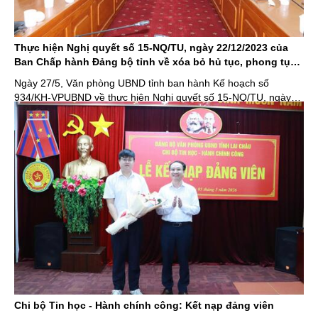
Thực hiện Nghị quyết số 15-NQ/TU, ngày 22/12/2023 của
Ban Chấp hành Đảng bộ tỉnh về xóa bỏ hủ tục, phong tục,
tập quán lạc hậu, xây dựng nếp sống văn minh trong Nhân
Ngày 27/5, Văn phòng UBND tỉnh ban hành Kế hoạch số
dân các dân tộc tỉnh Lai Châu năm 2026
934/KH-VPUBND về thực hiện Nghị quyết số 15-NQ/TU, ngày
22/12/2023 của Ban Chấp hành Đảng bộ tỉnh về xóa bỏ hủ tục,
phong tục, tập quán lạc hậu, xây dựng nếp sống văn minh trong
Nhân dân các dân tộc tỉnh Lai ...
Chi bộ Tin học - Hành chính công: Kết nạp đảng viên