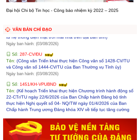
Ngày ban hành: (05/08/2026)
Đại hội Chi bộ Tin học - Công báo nhiệm kỳ 2022 – 2025
Số:
1459/VPUBND-HCQT
Tên:
(Công văn V/v tăng cường thực hiện tiết kiệm điện và đầu
tư hệ thống điện mặt trời mái nhà trên địa bàn tỉnh)
VĂN BẢN CHỈ ĐẠO
Ngày ban hành: (03/08/2026)
Số:
287-CV/ĐU
Tên:
(Công văn Triển khai thực hiện Công văn số 1428-CV/TU
và Công văn số 1444-CV/TU của Ban Thường vụ Tỉnh ủy)
Ngày ban hành: (03/08/2026)
Số:
1451/KH-VPUBND
Tên:
(Kế hoạch Triển khai thực hiện Chương trình hành động số
22-CTr/TU ngày 22/6/2026 của Ban Chấp hành Đảng bộ tỉnh
thực hiện Nghị quyết số 04- NQ/TW ngày 01/4/2026 của Ban
Chấp hành Trung ương Đảng khóa XIV về tiếp tục tăng cường
sự lãnh đạo của Đảng đối với công tác phòng, chống tham
nhũng, lãng phí, tiêu cực trong giai đoạn mới)
Ngày ban hành: (29/07/2026)
Số:
1453/VPUBND-HCQT
Tên:
(Công văn V/v định hướng nội dung phổ biến, giáo dục
pháp luật tháng 8 năm 2026)