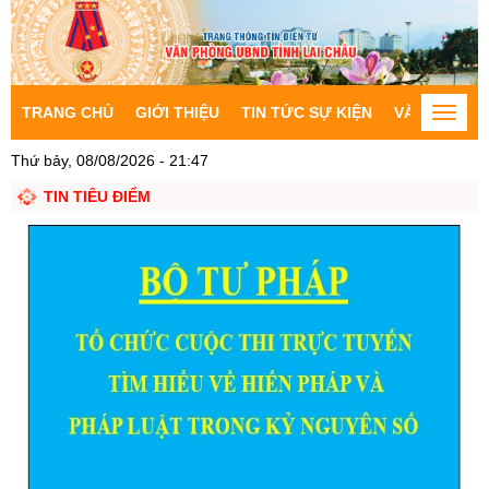
TRANG CHỦ
GIỚI THIỆU
TIN TỨC SỰ KIỆN
VĂN BẢN CH
Toggle
naviga
Thứ bảy, 08/08/2026 - 21:47
TIN TIÊU ĐIỂM