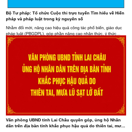
Bộ Tư pháp: Tổ chức Cuộc thi trực tuyến Tìm hiểu về Hiến
pháp và pháp luật trong kỷ nguyên số
Nhằm đổi mới, nâng cao hiệu quả công tác phổ biến, giáo dục
pháp luật (PBGDPL), góp phần nâng cao nhận thức, ý thức
thượng tôn Hiến pháp và pháp luật trong Nhân dân, đẩy mạnh
ứng dụng công nghệ số trong tiếp cận pháp luật, Bộ Tư pháp
ban hành Kế hoạch tổ chức ...
Văn phòng UBND tỉnh Lai Châu quyên góp, ủng hộ Nhân
dân trên địa bàn tỉnh khắc phục hậu quả do thiên tai, mưa
lũ sạt lở đất