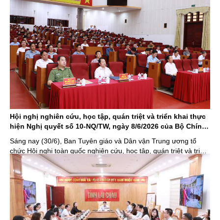
cốt lõi, điểm ...
Hội nghị nghiên cứu, học tập, quán triệt và triển khai thực
hiện Nghị quyết số 10-NQ/TW, ngày 8/6/2026 của Bộ Chính
trị về phát triển kinh tế có vốn đầu tư nước ngoài
Sáng nay (30/6), Ban Tuyên giáo và Dân vận Trung ương tổ
chức Hội nghị toàn quốc nghiên cứu, học tập, quán triệt và triển
khai thực hiện Nghị quyết số 10-NQ/TW, ngày 8/6/2026 của Bộ
Chính trị về phát triển kinh tế có vốn đầu tư nước ngoài. Đồng
chí Tô Lâm - ...