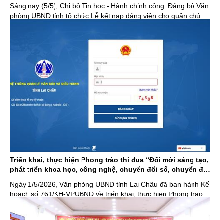
Sáng nay (5/5), Chi bộ Tin học - Hành chính công, Đảng bộ Văn
phòng UBND tỉnh tổ chức Lễ kết nạp đảng viên cho quần chúng
ưu tú Bàn Bảo Khánh. Dự Lễ kết nạp đảng viên có đồng chí
Nguyễn Văn Ban - Ủy viên Ban Chấp hành Đảng bộ Văn phòng,
Phó Chánh Văn phòng ...
Triển khai, thực hiện Phong trào thi đua “Đổi mới sáng tạo,
phát triển khoa học, công nghệ, chuyển đổi số, chuyển đổi
xanh”
Ngày 1/5/2026, Văn phòng UBND tỉnh Lai Châu đã ban hành Kế
hoạch số 761/KH-VPUBND về triển khai, thực hiện Phong trào
thi đua “Đổi mới sáng tạo, phát triển khoa học, công nghệ,
chuyển đổi số, chuyển đổi xanh”.