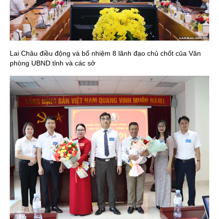
Lai Châu điều động và bổ nhiệm 8 lãnh đạo chủ chốt của Văn
phòng UBND tỉnh và các sở
Số:
1489/VPUBND-HCQT
Tên:
(Công văn V/v triển khai thực hiện Nghị định số
300/2026/NĐ-CP ngày 29/7/2026 của Chính phủ)