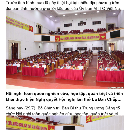
Trước tình hình mưa lũ gây thiệt hại tại nhiều địa phương trên
địa bàn tỉnh, hưởng ứng lời kêu gọi của Ủy ban MTTQ Việt Nam
tỉnh Lai Châu về chung tay hỗ trợ Nhân dân khắc phục hậu quả
thiên tai, Văn phòng UBND tỉnh Lai Châu đã tổ chức cho cán bộ,
công chức, ...
Hội nghị toàn quốc nghiên cứu, học tập, quán triệt và triển
khai thực hiện Nghị quyết Hội nghị lần thứ ba Ban Chấp
hành Trung ương Đảng khóa XIV
Sáng nay (29/7), Bộ Chính trị, Ban Bí thư Trung ương Đảng tổ
chức Hội nghị toàn quốc nghiên cứu, học tập, quán triệt và triển
khai thực hiện Nghị quyết Hội nghị lần thứ ba Ban Chấp hành
Trung ương Đảng khóa XIV. Hội nghị nhằm quán triệt nội dung