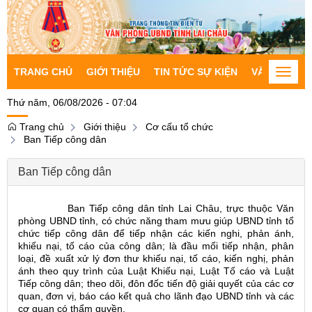
TRANG CHỦ
GIỚI THIỆU
TIN TỨC SỰ KIỆN
VĂN BẢN CH
Toggle
naviga
Thứ năm, 06/08/2026 - 07:04
Trang chủ
Giới thiệu
Cơ cấu tổ chức
Ban Tiếp công dân
Ban Tiếp công dân
Ban Tiếp công dân tỉnh Lai Châu, trực thuộc Văn
phòng UBND tỉnh, có chức năng tham mưu giúp UBND tỉnh tổ
chức tiếp công dân để tiếp nhận các kiến nghi, phản ánh,
khiếu nại, tố cáo của công dân; là đầu mối tiếp nhận, phân
loại, đề xuất xử lý đơn thư khiếu nại, tố cáo, kiến nghị, phản
ánh theo quy trình của Luật Khiếu nại, Luật Tố cáo và Luật
Tiếp công dân; theo dõi, đôn đốc tiến độ giải quyết của các cơ
quan, đơn vị, báo cáo kết quả cho lãnh đạo UBND tỉnh và các
cơ quan có thẩm quyền.