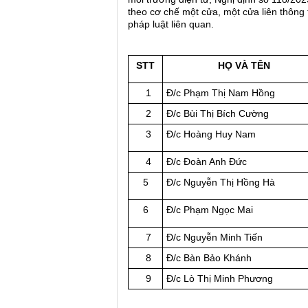
theo cơ chế một cửa, một cửa liên thông
pháp luật liên quan.
STT
HỌ VÀ TÊN
1
Đ/c Phạm Thị Nam Hồng
2
Đ/c Bùi Thị Bích Cường
3
Đ/c Hoàng Huy Nam
4
Đ/c Đoàn Anh Đức
5
Đ/c Nguyễn Thị Hồng Hà
6
Đ/c Phạm Ngọc Mai
7
Đ/c Nguyễn Minh Tiến
8
Đ/c Bàn Bảo Khánh
9
Đ/c Lò Thị Minh Phương