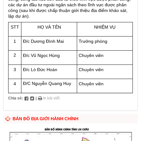
các dự án đầu tư ngoài ngân sách theo lĩnh vực được phân
công (sau khi được chấp thuận giới thiệu địa điểm khảo sát,
lập dự án).
STT
HỌ VÀ TÊN
NHIỆM VỤ
1
Đ/c Dương Đình Mai
Trưởng phòng
2
Đ/c Vũ Ngọc Hùng
Chuyên viên
3
Đ/c Lò Đức Hoàn
Chuyên viên
Đ/C Nguyễn Quang Huy
4
Chuyên viên
Chia sẻ:
|
In bài viết
BẢN ĐỒ ĐỊA GIỚI HÀNH CHÍNH