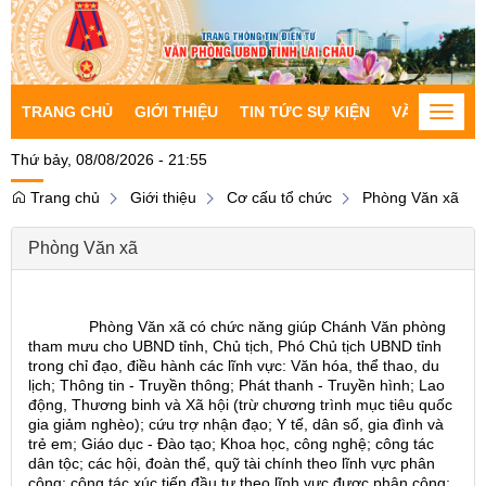
TRANG CHỦ
GIỚI THIỆU
TIN TỨC SỰ KIỆN
VĂN BẢN CH
Toggle
naviga
Thứ bảy, 08/08/2026 - 21:55
Trang chủ
Giới thiệu
Cơ cấu tổ chức
Phòng Văn xã
Phòng Văn xã
Phòng Văn xã có chức năng giúp Chánh Văn phòng
tham mưu cho UBND tỉnh, Chủ tịch, Phó Chủ tịch UBND tỉnh
trong chỉ đạo, điều hành các lĩnh vực: Văn hóa, thể thao, du
lịch; Thông tin - Truyền thông; Phát thanh - Truyền hình; Lao
động, Thương binh và Xã hội (trừ chương trình mục tiêu quốc
gia giảm nghèo); cứu trợ nhận đạo; Y tế, dân số, gia đình và
trẻ em; Giáo dục - Đào tạo; Khoa học, công nghệ; công tác
dân tộc; các hội, đoàn thể, quỹ tài chính theo lĩnh vực phân
công; công tác xúc tiến đầu tư theo lĩnh vực được phân công;