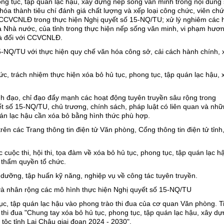
ong tục, tập quán lạc hậu, xây dựng nếp sống văn minh trong nội dung 
hóa thành tiêu chí đánh giá chất lượng và xếp loại công chức, viên ch
 CCVCNLĐ trong thực hiện Nghị quyết số 15-NQ/TU; xử lý nghiêm các 
a Nhà nước, của tỉnh trong thực hiện nếp sống văn minh, vi phạm hươ
là đối với CCVCNLĐ.
5-NQ/TU với thực hiện quy chế văn hóa công sở, cải cách hành chính, 
c, trách nhiệm thực hiện xóa bỏ hủ tục, phong tục, tập quán lạc hậu, 
h đạo, chỉ đạo đẩy mạnh các hoạt động tuyên truyền sâu rộng trong
t số 15-NQ/TU, chủ trương, chính sách, pháp luật có liên quan và nh
quán lạc hậu cần xóa bỏ bằng hình thức phù hợp.
trên các Trang thông tin điện tử Văn phòng, Cổng thông tin điện tử tỉnh
uộc thi, hội thi, tọa đàm về xóa bỏ hủ tục, phong tục, tập quán lạc h
 thẩm quyền tổ chức.
ưỡng, tập huấn kỹ năng, nghiệp vụ về công tác tuyên truyền.
và nhân rộng các mô hình thực hiện Nghị quyết số 15-NQ/TU
ục, tập quán lạc hậu vào phong trào thi đua của cơ quan Văn phòng. T
o thi đua "Chung tay xóa bỏ hủ tục, phong tục, tập quán lạc hậu, xây dự
ộc tỉnh Lai Châu giai đoạn 2024 - 2030".