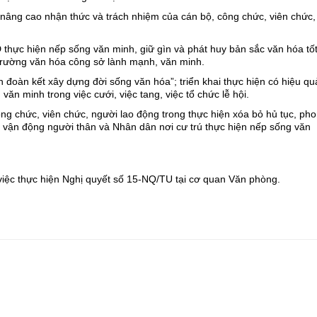
âng cao nhận thức và trách nhiệm của cán bộ, công chức, viên chức,
thực hiện nếp sống văn minh, giữ gìn và phát huy bản sắc văn hóa tố
trường văn hóa công sở lành mạnh, văn minh.
 đoàn kết xây dựng đời sống văn hóa”; triển khai thực hiện có hiệu qu
 văn minh trong việc cưới, việc tang, việc tổ chức lễ hội.
ông chức, viên chức, người lao động trong thực hiện xóa bỏ hủ tục, ph
n, vận động người thân và Nhân dân nơi cư trú thực hiện nếp sống văn
việc thực hiện Nghị quyết số 15-NQ/TU tại cơ quan Văn phòng.