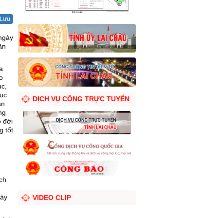
Lưu
ngày
ăn
a
o
ục,
mục
DỊCH VỤ CÔNG TRỰC TUYẾN
ận
ng
 đời
g tốt
ch
gày
VIDEO CLIP
.