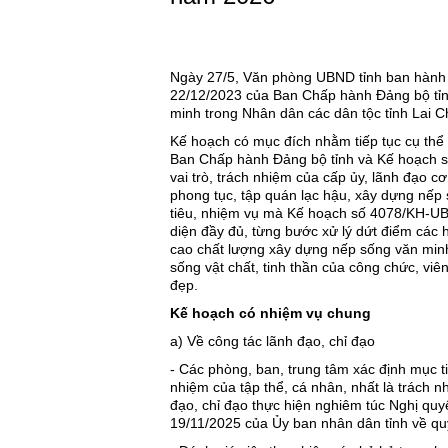
Ngày 27/5, Văn phòng UBND tỉnh ban hành
22/12/2023 của Ban Chấp hành Đảng bộ tỉnh
minh trong Nhân dân các dân tộc tỉnh Lai 
Kế hoạch có mục đích nhằm tiếp tục cụ thể
Ban Chấp hành Đảng bộ tỉnh và Kế hoạch 
vai trò, trách nhiệm của cấp ủy, lãnh đạo cơ 
phong tục, tập quán lạc hậu, xây dựng nếp
tiêu, nhiệm vụ mà Kế hoạch số 4078/KH-UBN
diện đầy đủ, từng bước xử lý dứt điểm các h
cao chất lượng xây dựng nếp sống văn minh 
sống vật chất, tinh thần của công chức, viê
đẹp.
Kế hoạch có nhiệm vụ chung
a) Về công tác lãnh đạo, chỉ đạo
- Các phòng, ban, trung tâm xác định mục t
nhiệm của tập thể, cá nhân, nhất là trách n
đạo, chỉ đạo thực hiện nghiêm túc Nghị q
19/11/2025 của Ủy ban nhân dân tỉnh về quy