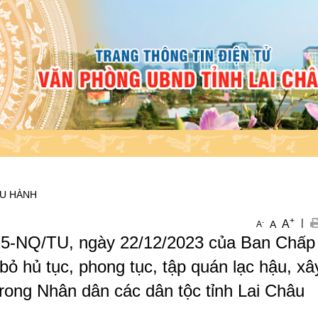
ỀU HÀNH
+
|
A
-
A
A
 15-NQ/TU, ngày 22/12/2023 của Ban Chấp
bỏ hủ tục, phong tục, tập quán lạc hậu, xâ
rong Nhân dân các dân tộc tỉnh Lai Châu