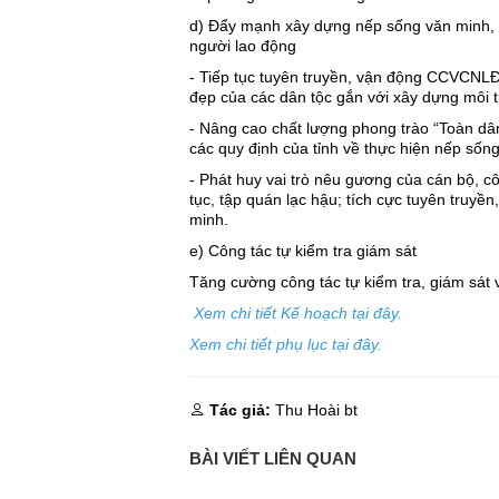
d) Đẩy mạnh xây dựng nếp sống văn minh, n
người lao động
- Tiếp tục tuyên truyền, vận động CCVCNLĐ 
đẹp của các dân tộc gắn với xây dựng môi 
- Nâng cao chất lượng phong trào “Toàn dân
các quy định của tỉnh về thực hiện nếp sống
- Phát huy vai trò nêu gương của cán bộ, c
tục, tập quán lạc hậu; tích cực tuyên truyề
minh.
e) Công tác tự kiểm tra giám sát
Tăng cường công tác tự kiểm tra, giám sát 
Xem chi tiết Kế hoạch tại đây.
Xem chi tiết phụ lục tại đây.
Tác giả:
Thu Hoài bt
BÀI VIẾT LIÊN QUAN