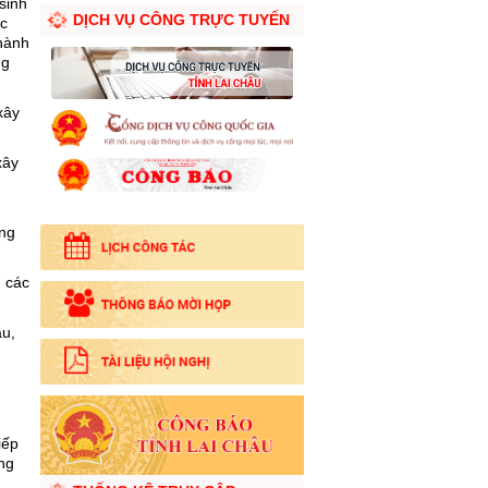
sinh
DỊCH VỤ CÔNG TRỰC TUYẾN
ức
hành
ng
xây
xây
ững
, các
ậu,
iếp
ng