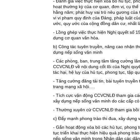
- Đánh giá việc thực hiện xóa bỏ hủ tục, ph
hoạt thường kỳ của cơ quan, đơn vị, cụ thể 
hằng năm; phát huy vai trò nêu gương của
vi vi phạm quy định của Đảng, pháp luật củ
ước, quy ước của cộng đồng dân cư, nhất 
- Lồng ghép việc thực hiện Nghị quyết số 1
dựng cơ quan văn hóa.
b) Công tác tuyên truyền, nâng cao nhận thứ
dựng nếp sống văn minh
- Các phòng, ban, trung tâm tăng cường lãn
CCVCNLĐ về nội dung cốt lõi của Nghị quyế
tác hại, hệ lụy của hủ tục, phong tục, tập 
- Tăng cường đăng tải tin, bài tuyên truyền 
trang mạng xã hội….
- Tích cực vận động CCVCNLĐ tham gia các c
xây dựng nếp sống văn minh do các cấp có
- Thường xuyên cử CCVCNLĐ tham gia bồi d
c) Đẩy mạnh phong trào thi đua, xây dựng 
- Gắn hoạt động xóa bỏ các hủ tục, phong t
tục triển khai thực hiện hiệu quả phong trà
nếp sống văn minh trong Nhân dân các dân t