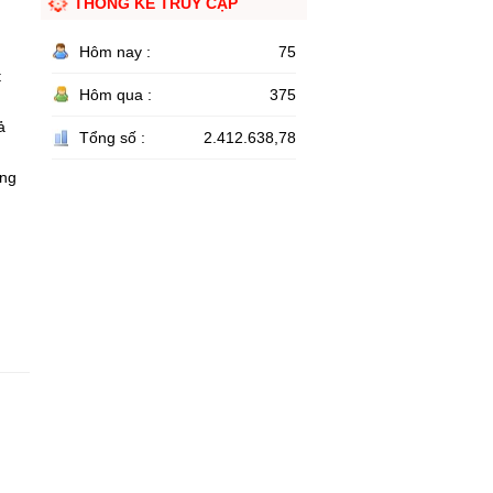
THỐNG KÊ TRUY CẬP
Hôm nay :
75
t
Hôm qua :
375
ả
Tổng số :
2.412.638,78
ong