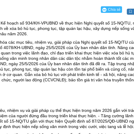
Chia sẻ
 Kế hoạch số 934/KH-VPUBND về thực hiện Nghị quyết số 15-NQ/TU, 
 về xóa bỏ hủ tục, phong tục, tập quán lạc hậu, xây dựng nếp sống v
Châu năm 2026.
 hóa các mục tiêu, nhiệm vụ, giải pháp của Nghị quyết số 15-NQ/TU củ
số 4078/KH-UBND, ngày 25/5/2026 của Ủy ban nhân dân tỉnh. Nâng ca
quan trong việc lãnh đạo, chỉ đạo triển khai thực hiện việc xóa bỏ hủ t
 sống văn minh trong nhân dân các dân tộc nhằm hoàn thành tốt các 
D, ngày 25/5/2026 của Ủy ban nhân dân tỉnh đã đề ra. Tập trung nh
ủ tục, phong tục, tập quán lạc hậu còn tồn tại phổ biến và củng cố, nâ
ở cơ quan. Gắn xóa bỏ hủ tục với phát triển kinh tế - xã hội, nâng cao
n chức, người lao động (CCVCNLĐ); bảo tồn giá trị văn hóa truyền thốn
iêu, nhiệm vụ và giải pháp cụ thể thực hiện trong năm 2026 gắn với trá
hiệm của người đứng đầu trong triển khai thực hiện. - Tăng cường lãnh
uyết số 15-NQ/TU gắn với thực hiện Quyết định số 87/2025/QĐ-UBND n
 định thực hiện nếp sống văn minh trong việc cưới, việc tang và lễ hội