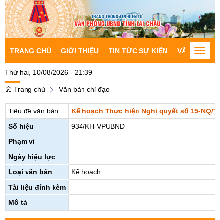
TRANG CHỦ
GIỚI THIỆU
TIN TỨC SỰ KIỆN
VĂN BẢN CH
Toggle
naviga
Thứ hai, 10/08/2026 - 21:39
Trang chủ
Văn bản chỉ đạo
Tiêu đề văn bản
Kế hoạch Thực hiện Nghị quyết số 15-NQ/TU
Số hiệu
934/KH-VPUBND
Phạm vi
Ngày hiệu lực
Loại văn bản
Kế hoạch
Tài liệu đính kèm
Mô tả