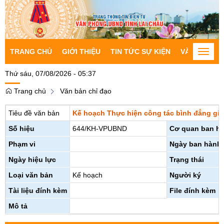
TRANG CHỦ
GIỚI THIỆU
TIN TỨC SỰ KIỆN
VĂN BẢN CH
Toggle
naviga
Thứ sáu, 07/08/2026 - 05:37
Trang chủ
Văn bản chỉ đạo
Tiêu đề văn bản
Kế hoạch Thực hiện công tác bình đẳng giớ
Số hiệu
644/KH-VPUBND
Cơ quan ban h
Phạm vi
Ngày ban hành
Ngày hiệu lực
Trạng thái
Loại văn bản
Kế hoạch
Người ký
Tài liệu đính kèm
File đính kèm
Mô tả