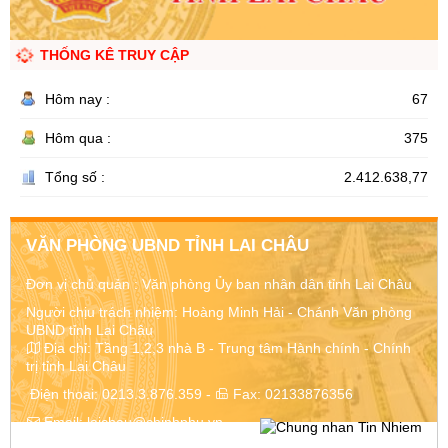
THỐNG KÊ TRUY CẬP
Hôm nay :
67
Hôm qua :
375
Tổng số :
2.412.638,77
VĂN PHÒNG UBND TỈNH LAI CHÂU
Đơn vị chủ quản :
Văn phòng Ủy ban nhân dân tỉnh Lai Châu
Người chịu trách nhiệm: Hoàng Minh Hải - Chánh Văn phòng
UBND tỉnh Lai Châu
Địa chỉ:
Tầng 1,2,3 nhà B - Trung tâm Hành chính - Chính
trị tỉnh Lai Châu
Điện thoại:
0213.3.876.359
-
Fax:
02133876356
Email:
laichau@chinhphu.vn