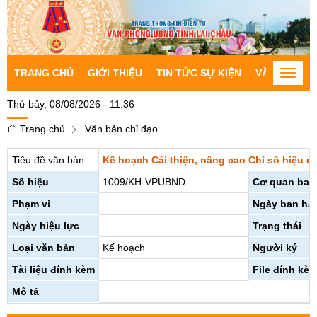
TRANG CHỦ
GIỚI THIỆU
TIN TỨC SỰ KIỆN
VĂN BẢN CH
Toggle
naviga
Thứ bảy, 08/08/2026 - 11:36
Trang chủ
Văn bản chỉ đạo
Tiêu đề văn bản
Kế hoạch Cải thiện, nâng cao Chỉ số hiệu q
Số hiệu
1009/KH-VPUBND
Cơ quan ban
Phạm vi
Ngày ban hà
Ngày hiệu lực
Trạng thái
Loại văn bản
Kế hoạch
Người ký
Tài liệu đính kèm
File đính kè
Mô tả