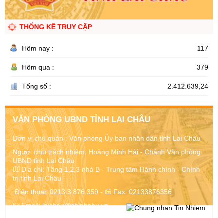
THỐNG KÊ TRUY CẬP
Hôm nay :
117
Hôm qua :
379
Tổng số :
2.412.639,24
VĂN PHÒNG UBND TỈNH LAI CHÂU
Đơn vị chủ quản :
Văn phòng Ủy ban nhân dân tỉnh Lai Châu
Người chịu trách nhiệm: Hoàng Minh Hải - Chánh Văn phòng
UBND tỉnh Lai Châu
Địa chỉ:
Tầng 1,2,3 nhà B - Trung tâm Hành chính - Chính
trị tỉnh Lai Châu
Điện thoại:
0213.3.876.359
-
Fax:
02133876356
Email:
laichau@chinhphu.vn