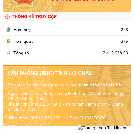
THỐNG KÊ TRUY CẬP
Hôm nay :
228
Hôm qua :
375
Tổng số :
2.412.638,93
VĂN PHÒNG UBND TỈNH LAI CHÂU
Đơn vị chủ quản :
Văn phòng Ủy ban nhân dân tỉnh Lai Châu
Người chịu trách nhiệm: Hoàng Minh Hải - Chánh Văn phòng
UBND tỉnh Lai Châu
Địa chỉ:
Tầng 1,2,3 nhà B - Trung tâm Hành chính - Chính
trị tỉnh Lai Châu
Điện thoại:
0213.3.876.359
-
Fax:
02133876356
Email:
laichau@chinhphu.vn