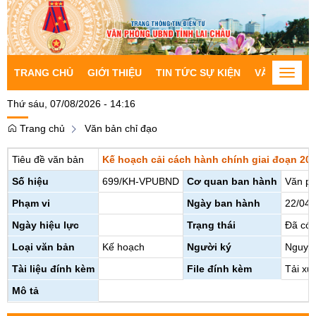
TRANG CHỦ
GIỚI THIỆU
TIN TỨC SỰ KIỆN
VĂN BẢN CH
Toggle
naviga
Thứ sáu, 07/08/2026 - 14:16
Trang chủ
Văn bản chỉ đạo
Tiêu đề văn bản
Kế hoạch cải cách hành chính giai đoạn 20
Số hiệu
699/KH-VPUBND
Cơ quan ban hành
Văn ph
Phạm vi
Ngày ban hành
22/04/
Ngày hiệu lực
Trạng thái
Đã có 
Loại văn bản
Kế hoạch
Người ký
Nguyễ
Tài liệu đính kèm
File đính kèm
Tải xu
Mô tả