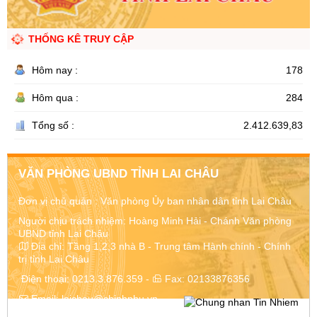
THỐNG KÊ TRUY CẬP
Hôm nay :
178
Hôm qua :
284
Tổng số :
2.412.639,83
VĂN PHÒNG UBND TỈNH LAI CHÂU
Đơn vị chủ quản :
Văn phòng Ủy ban nhân dân tỉnh Lai Châu
Người chịu trách nhiệm: Hoàng Minh Hải - Chánh Văn phòng
UBND tỉnh Lai Châu
Địa chỉ:
Tầng 1,2,3 nhà B - Trung tâm Hành chính - Chính
trị tỉnh Lai Châu
Điện thoại:
0213.3.876.359
-
Fax:
02133876356
Email:
laichau@chinhphu.vn