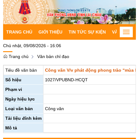
TRANG CHỦ
GIỚI THIỆU
TIN TỨC SỰ KIỆN
VĂN BẢN CH
Toggle
naviga
Chủ nhật, 09/08/2026 - 16:06
Trang chủ
Văn bản chỉ đạo
Tiêu đề văn bản
Công văn V/v phát động phong trào “mùa hè 
Số hiệu
1027/VPUBND-HCQT
Phạm vi
Ngày hiệu lực
Loại văn bản
Công văn
Tài liệu đính kèm
Mô tả