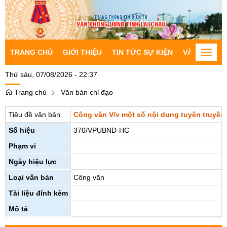
TRANG CHỦ
GIỚI THIỆU
TIN TỨC SỰ KIỆN
VĂN BẢN CH
Toggle
naviga
Thứ sáu, 07/08/2026 - 22:37
Trang chủ
Văn bản chỉ đạo
Tiêu đề văn bản
Công văn V/v một số nội dung tuyên truyền
Số hiệu
370/VPUBND-HC
Phạm vi
Ngày hiệu lực
Loại văn bản
Công văn
Tài liệu đính kèm
Mô tả