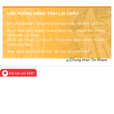
VĂN PHÒNG UBND TỈNH LAI CHÂU
Đơn vị chủ quản :
Văn phòng Ủy ban nhân dân tỉnh Lai Châu
Người chịu trách nhiệm: Hoàng Minh Hải - Chánh Văn phòng
UBND tỉnh Lai Châu
Địa chỉ:
Tầng 1,2,3 nhà B - Trung tâm Hành chính - Chính
trị tỉnh Lai Châu
Điện thoại:
0213.3.876.359
-
Fax:
02133876356
Email:
laichau@chinhphu.vn
Đã kết nối EMC