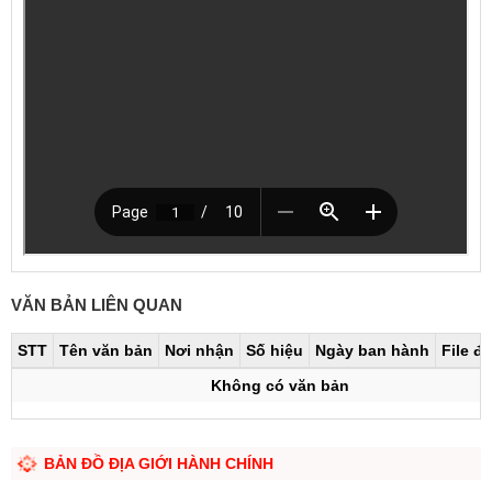
VĂN BẢN LIÊN QUAN
STT
Tên văn bản
Nơi nhận
Số hiệu
Ngày ban hành
File đ
Không có văn bản
BẢN ĐỒ ĐỊA GIỚI HÀNH CHÍNH