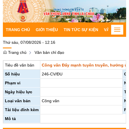
TRANG CHỦ
GIỚI THIỆU
TIN TỨC SỰ KIỆN
VĂN BẢN CH
Toggle
naviga
Thứ sáu, 07/08/2026 - 12:16
Trang chủ
Văn bản chỉ đạo
Tiêu đề văn bản
Công văn Đẩy mạnh tuyên truyền, hưởng ứng,
Số hiệu
246-CV/ĐU
Cơ
Phạm vi
Ng
Ngày hiệu lực
Tr
Loại văn bản
Công văn
Ng
Tài liệu đính kèm
Fi
Mô tả