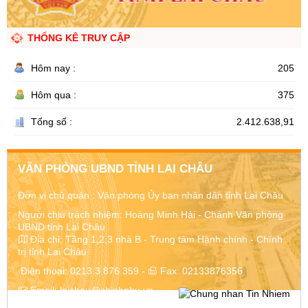
THỐNG KÊ TRUY CẬP
Hôm nay :
205
Hôm qua :
375
Tổng số :
2.412.638,91
VĂN PHÒNG UBND TỈNH LAI CHÂU
Đơn vị chủ quản :
Văn phòng Ủy ban nhân dân tỉnh Lai Châu
Người chịu trách nhiệm: Hoàng Minh Hải - Chánh Văn phòng
UBND tỉnh Lai Châu
Địa chỉ:
Tầng 1,2,3 nhà B - Trung tâm Hành chính - Chính
trị tỉnh Lai Châu
Điện thoại:
0213.3.876.359
-
Fax:
02133876356
Email:
laichau@chinhphu.vn