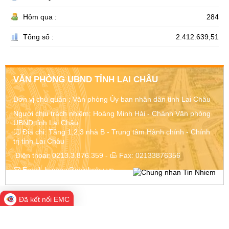
Hôm qua :
284
Tổng số :
2.412.639,51
VĂN PHÒNG UBND TỈNH LAI CHÂU
Đơn vị chủ quản :
Văn phòng Ủy ban nhân dân tỉnh Lai Châu
Người chịu trách nhiệm: Hoàng Minh Hải - Chánh Văn phòng
UBND tỉnh Lai Châu
Địa chỉ:
Tầng 1,2,3 nhà B - Trung tâm Hành chính - Chính
trị tỉnh Lai Châu
Điện thoại:
0213.3.876.359
-
Fax:
02133876356
Email:
laichau@chinhphu.vn
Đã kết nối EMC