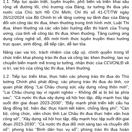
1.1. Tiếp tục quán triệt, tuyên truyền, phổ biến và triển khai sâu
rộng về đường lối, chủ trương của Đảng, tư tưởng thi đua yêu
nước của Chủ tịch Hồ Chí Minh; Chỉ thị số 41-CT/TW ngày
26/12/2024 của Bộ Chính trị về tăng cường sự lãnh đạo của Đảng
đối với công tác thi đua, khen thưởng trong tình hình mới, Luật Thi
đua, khen thưởng và các văn bản hướng dẫn thi hành của Trung
ương, của tỉnh về công tác thi đua, khen thưởng. Tăng cường ứng
dụng công nghệ số, đổi mới hình thức tuyên truyền theo hướng
trực quan, sinh động, dễ tiếp cận, dễ lan tỏa.
Nâng cao vai trò, trách nhiệm của cấp uỷ, chính quyền trong tổ
chức triển khai phong trào thi đua và công tác khen thưởng; tạo sự
chuyển biến mạnh mẽ trong tư tưởng, nhận thức của CCVCNLĐ về
vị trí, vai trò của công tác thi đua, khen thưởng.
1.2. Tiếp tục triển khai, thực hiện các phong trào thi đua do Thủ
tướng Chính phủ phát động; các phong trào thi đua do tỉnh, cơ
quan phát động “Lai Châu chung sức xây dựng nông thôn mới”;
“Lai Châu chung tay vì người nghèo – Không để ai bị bỏ lại phía
sau”; “Cả nước thi đua xây dựng xã hội học tập, đẩy mạnh học tập
suốt đời giai đoạn 2023-2030”; “Đẩy mạnh phát triển kết cấu hạ
tầng đồng bộ, hiện đại; thực hành tiết kiệm, chống lãng phí”; “Cán
bộ, công chức, viên chức tỉnh Lai Châu thi đua thực hiện văn hoá
công sở”; “Xây dựng xã hội học tập, đẩy mạnh học tập suốt đời giai
đoạn 2023-2030”; “Cả nước thi đua đổi mới sáng tạo và chuyển đổi
số”; phong trào “Bình dân học vụ số”; phòng trào thi đua hoàn