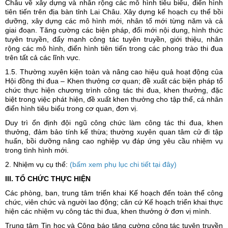
Châu về xây dựng và nhân rộng các mô hình tiêu biểu, điển hình
tiên tiến trên địa bàn tỉnh Lai Châu. Xây dựng kế hoạch cụ thể bồi
dưỡng, xây dựng các mô hình mới, nhân tố mới từng năm và cả
giai đoạn. Tăng cường các biện pháp, đổi mới nội dung, hình thức
tuyên truyền, đẩy mạnh công tác tuyên truyền, giới thiệu, nhân
rộng các mô hình, điển hình tiên tiến trong các phong trào thi đua
trên tất cả các lĩnh vực.
1.5. Thường xuyên kiện toàn và nâng cao hiệu quả hoạt động của
Hội đồng thi đua – Khen thưởng cơ quan; đề xuất các biện pháp tổ
chức thực hiện chương trình công tác thi đua, khen thưởng, đặc
biệt trong việc phát hiện, đề xuất khen thưởng cho tập thể, cá nhân
điển hình tiêu biểu trong cơ quan, đơn vị.
Duy trì ổn định đội ngũ công chức làm công tác thi đua, khen
thưởng, đảm bảo tính kế thừa; thường xuyên quan tâm cử đi tập
huấn, bồi dưỡng nâng cao nghiệp vụ đáp ứng yêu cầu nhiệm vụ
trong tình hình mới.
2. Nhiệm vụ cụ thể:
(bấm xem phụ lục chi tiết tại đây)
III. TỔ CHỨC THỰC HIỆN
Các phòng, ban, trung tâm triển khai Kế hoạch đến toàn thể công
chức, viên chức và người lao động; căn cứ Kế hoạch triển khai thực
hiện các nhiệm vụ công tác thi đua, khen thưởng ở đơn vị mình.
Trung tâm Tin học và Công báo tăng cường công tác tuyên truyền