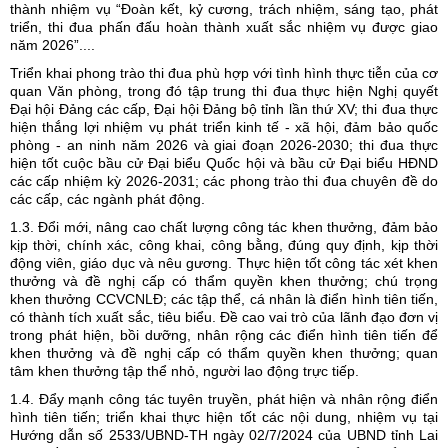
thành nhiệm vụ “Đoàn kết, kỷ cương, trách nhiệm, sáng tạo, phát
triển, thi đua phấn đấu hoàn thành xuất sắc nhiệm vụ được giao
năm 2026”....
Triển khai phong trào thi đua phù hợp với tình hình thực tiễn của cơ
quan Văn phòng, trong đó tập trung thi đua thực hiện Nghị quyết
Đại hội Đảng các cấp, Đại hội Đảng bộ tỉnh lần thứ XV; thi đua thực
hiện thắng lợi nhiệm vụ phát triển kinh tế - xã hội, đảm bảo quốc
phòng - an ninh năm 2026 và giai đoạn 2026-2030; thi đua thực
hiện tốt cuộc bầu cử Đại biểu Quốc hội và bầu cử Đại biểu HĐND
các cấp nhiệm kỳ 2026-2031; các phong trào thi đua chuyên đề do
các cấp, các ngành phát động.
1.3. Đổi mới, nâng cao chất lượng công tác khen thưởng, đảm bảo
kịp thời, chính xác, công khai, công bằng, đúng quy định, kịp thời
động viên, giáo dục và nêu gương. Thực hiện tốt công tác xét khen
thưởng và đề nghị cấp có thẩm quyền khen thưởng; chú trọng
khen thưởng CCVCNLĐ; các tập thể, cá nhân là điển hình tiên tiến,
có thành tích xuất sắc, tiêu biểu. Đề cao vai trò của lãnh đạo đơn vị
trong phát hiện, bồi dưỡng, nhân rộng các điển hình tiên tiến để
khen thưởng và đề nghị cấp có thẩm quyền khen thưởng; quan
tâm khen thưởng tập thể nhỏ, người lao động trực tiếp.
1.4. Đẩy mạnh công tác tuyên truyền, phát hiện và nhân rộng điển
hình tiên tiến; triển khai thực hiện tốt các nội dung, nhiệm vụ tại
Hướng dẫn số 2533/UBND-TH ngày 02/7/2024 của UBND tỉnh Lai