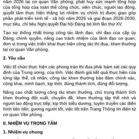
năm 2026 tại cơ quan Văn phòng; phát huy sức mạnh tổng hợp
của tổng hợp của toàn thể công chức, viên chức, người lao động,
quyết tâm thực hiện thắng lợi nhiệm vụ chính trị được giao góp
phần phát triển kinh tế - xã hội năm 2026 và giai đoạn 2026-2030,
mục tiêu, chỉ tiêu Nghị quyết Đại hội Đảng bộ tỉnh lần thứ XV.
Tạo sự thống nhất trong công tác lãnh đạo, chỉ đạo của cấp ủy
Đảng, chính quyền, nâng cao trách nhiệm của lãnh đạo cơ quan,
đơn vị trong việc triển khai thực hiện công tác thi đua, khen thưởng
tại cơ quan Văn phòng.
2. Yêu cầu
Việc tổ chức thực hiện các phong trào thi đua phải bám sát các quy
định của Trung ương, của tỉnh. Việc đánh giá kết quả thực hiện của
từng tập thể, cá nhân; công tác khen thưởng bảo đảm chính xác,
công khai, minh bạch, kịp thời, đúng thành tích, đúng đối tượng.
Nâng cao chất lượng công tác khen thưởng, chú trọng thành tích
khen thưởng đột xuất, chuyên đề, khen thưởng tập thể nhỏ và
người lao động trực tiếp; kịp thời biểu dương, tuyên truyền các điển
hình tiên tiến, gương người tốt, việc tốt trên Trang Thông tin điện tử
cơ quan Văn phòng.
II. NHIỆM VỤ TRỌNG TÂM
1. Nhiệm vụ chung