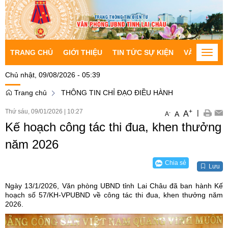
TRANG CHỦ
GIỚI THIỆU
TIN TỨC SỰ KIỆN
VĂN BẢN CH
Toggle
naviga
Chủ nhật, 09/08/2026 - 05:39
Trang chủ
THÔNG TIN CHỈ ĐẠO ĐIỀU HÀNH
Thứ sáu, 09/01/2026
|
10:27
+
|
A
-
A
A
Kế hoạch công tác thi đua, khen thưởng
năm 2026
Chia sẻ
Lưu
Ngày 13/1/2026, Văn phòng UBND tỉnh Lai Châu đã ban hành Kế
hoạch số 57/KH-VPUBND về công tác thi đua, khen thưởng năm
2026.