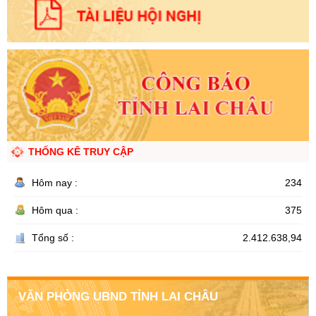
THỐNG KÊ TRUY CẬP
Hôm nay :
234
Hôm qua :
375
Tổng số :
2.412.638,94
VĂN PHÒNG UBND TỈNH LAI CHÂU