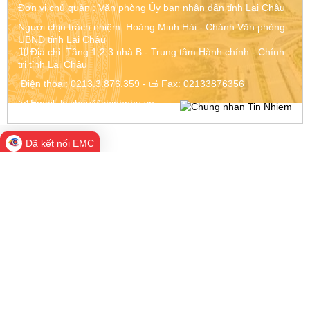
Đơn vị chủ quản :
Văn phòng Ủy ban nhân dân tỉnh Lai Châu
Người chịu trách nhiệm: Hoàng Minh Hải - Chánh Văn phòng
UBND tỉnh Lai Châu
Địa chỉ:
Tầng 1,2,3 nhà B - Trung tâm Hành chính - Chính
trị tỉnh Lai Châu
Điện thoại:
0213.3.876.359
-
Fax:
02133876356
Email:
laichau@chinhphu.vn
Đã kết nối EMC