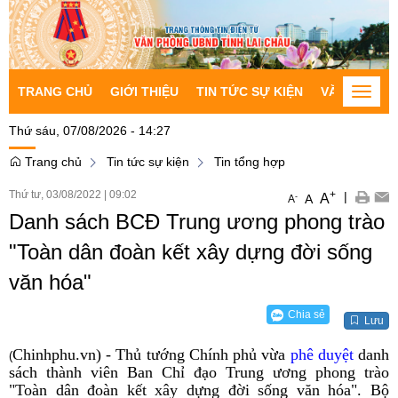
TRANG CHỦ
GIỚI THIỆU
TIN TỨC SỰ KIỆN
VĂN BẢN CH
Toggle
naviga
Thứ sáu, 07/08/2026 - 14:27
Trang chủ
Tin tức sự kiện
Tin tổng hợp
Thứ tư, 03/08/2022
|
09:02
+
|
A
-
A
A
Danh sách BCĐ Trung ương phong trào
"Toàn dân đoàn kết xây dựng đời sống
văn hóa"
Chia sẻ
Lưu
Chinhphu.vn) - Thủ tướng Chính phủ vừa
phê duyệt
danh
(
sách thành viên Ban Chỉ đạo Trung ương phong trào
"Toàn dân đoàn kết xây dựng đời sống văn hóa". Bộ