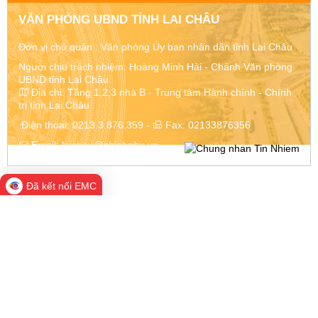
VĂN PHÒNG UBND TỈNH LAI CHÂU
Đơn vị chủ quản :
Văn phòng Ủy ban nhân dân tỉnh Lai Châu
Người chịu trách nhiệm: Hoàng Minh Hải - Chánh Văn phòng
UBND tỉnh Lai Châu
Địa chỉ:
Tầng 1,2,3 nhà B - Trung tâm Hành chính - Chính
trị tỉnh Lai Châu
Điện thoại:
0213.3.876.359
-
Fax:
02133876356
Email:
laichau@chinhphu.vn
Đã kết nối EMC