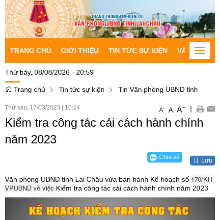
TRANG CHỦ
GIỚI THIỆU
TIN TỨC SỰ KIỆN
VĂN BẢN CH
Toggle
naviga
Thứ bảy, 08/08/2026 - 20:59
Trang chủ
Tin tức sự kiện
Tin Văn phòng UBND tỉnh
Thứ sáu, 17/03/2023
|
10:24
+
|
A
-
A
A
Kiểm tra công tác cải cách hành chính
năm 2023
Chia sẻ
Lưu
170/KH-
Văn phòng UBND tỉnh Lai Châu vừa ban hành Kế hoạch số
VPUBND về việc
Kiểm tra công tác cải cách hành chính năm 2023