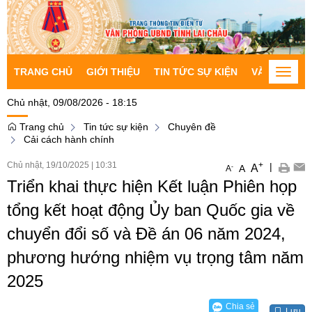
TRANG CHỦ
GIỚI THIỆU
TIN TỨC SỰ KIỆN
VĂN BẢN CH
Toggle
naviga
Chủ nhật, 09/08/2026 - 18:15
Trang chủ
Tin tức sự kiện
Chuyên đề
Cải cách hành chính
Chủ nhật, 19/10/2025
|
10:31
+
|
A
-
A
A
Triển khai thực hiện Kết luận Phiên họp
tổng kết hoạt động Ủy ban Quốc gia về
chuyển đổi số và Đề án 06 năm 2024,
phương hướng nhiệm vụ trọng tâm năm
2025
Chia sẻ
Lưu