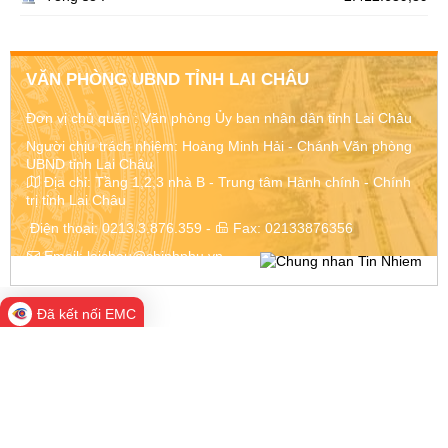
VĂN PHÒNG UBND TỈNH LAI CHÂU
Đơn vị chủ quản :
Văn phòng Ủy ban nhân dân tỉnh Lai Châu
Người chịu trách nhiệm: Hoàng Minh Hải - Chánh Văn phòng
UBND tỉnh Lai Châu
Địa chỉ:
Tầng 1,2,3 nhà B - Trung tâm Hành chính - Chính
trị tỉnh Lai Châu
Điện thoại:
0213.3.876.359
-
Fax:
02133876356
Email:
laichau@chinhphu.vn
Đã kết nối EMC