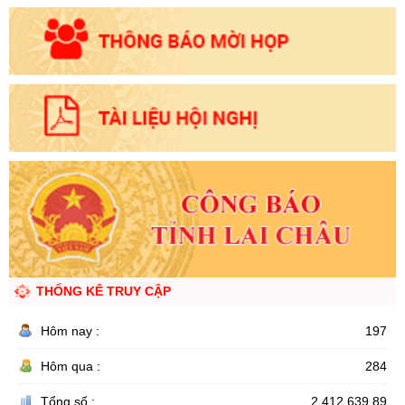
THỐNG KÊ TRUY CẬP
Hôm nay :
197
Hôm qua :
284
Tổng số :
2.412.639,89