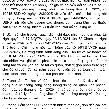
886/UBND-VX ngày 04/3/2025 về việc thực hiện Kết luận Phiên họp
tổng kết hoạt động Uỷ ban Quốc gia về chuyển đổi số và Đề án 06
năm 2024, phương hướng, nhiệm vụ trọng tâm năm 2025; số
1024/UBND-VX ngày 12/3/2025 về việc điều chỉnh, bổ sung nội
dung tại Công văn số 886/UBND-VX ngày 04/3/2025; Văn phòng
UBND tỉnh yêu cầu trưởng các phòng, ban, trung tâm trực thuộc
căn cứ chức năng, nhiệm vụ triển khai một số nội dung sau:
1. Bám sát chủ trương, quan điểm chỉ đạo, nhiệm vụ, giải pháp tại
Nghị quyết số 57-NQ/TW ngày 22/12/2024 của Bộ Chính trị, Nghị
quyết số 03/NQ-CP ngày 09/01/2025 của Chính phủ, chỉ đạo của
Thủ tướng Chính phủ nêu tại Thông báo số 56/TB-VPCP ngày
23/02/2025, Chương trình hành động của Tỉnh ủy và Kế hoạch số
653/KH-UBND ngày 14/02/2025 của UBND tỉnh, quyết liệt triển khai
các nhiệm vụ, giải pháp phát triển khoa học, công nghệ, đổi mới
sáng tạo và chuyển đổi số tại cơ quan, đơn vị góp phần thực hiện
chủ đề chuyển đổi số năm 2025 “Chuyển đổi số toàn dân, toàn
diện, toàn trình để tăng tốc, bứt phá phát triển kinh tế số”.
2. Trung tâm Tin học và Công báo tiếp tục quản lý, duy trì hoạt
động của hệ thống công nghệ thông tin tại cơ quan Văn phòng,
đến ngày 30 tháng 6 năm 2025, tất cả công chức, viên chức cơ
quan phải xử lý hồ sơ công việc trên môi trường mạng và sử dụng
chữ ký số để giải quyết công việc.
3. Phòng Kiểm soát TTHC có trách nhiệm theo dõi, đôn đốc các sở,