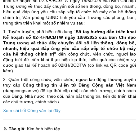
khai Kế hoạch số 02-KH/BCĐTW ngày 19/6/2025 của Ban Chỉ đạo
Trung ương về thúc đẩy chuyển đổi số liên thông, đồng bộ, nhanh,
hiệu quả đáp ứng yêu cầu sắp xếp tổ chức bộ máy của hệ thống
chính trị; Văn phòng UBND tỉnh yêu cầu Trưởng các phòng, ban,
trung tâm triển khai một số nhiệm vụ sau:
1. Tuyên truyền, phổ biến nội dung
“Sổ tay hướng dẫn triển khai
Kế hoạch số 02-KH/BCĐTW ngày 19/6/2025 của Ban Chỉ đạo
Trung ương về thúc đẩy chuyển đổi số liên thông, đồng bộ,
nhanh, hiệu quả đáp ứng yêu cầu sắp xếp tổ chức bộ máy
của hệ thống chính trị”
đến công chức, viên chức, người lao
động biết để triển khai thực hiện kịp thời, hiệu quả các nhiệm vụ
được giao tại Kế hoạch số 02KH/BCĐTW (có link và QR code gửi
kèm).
2. Quán triệt công chức, viên chức, người lao động thường xuyên
truy cập
Cổng thông tin điện tử Đảng Cộng sản Việt Nam
(dangcongsan.vn) để kịp thời cập nhật các chủ trương, chính sách
của Đảng, Nhà nước, theo dõi, nắm bắt thông tin, tiến độ triển khai
các chủ trương, chính sách./.
Xem chi tiết Công văn tại đây.
Tác giả:
Kim Anh biên tập