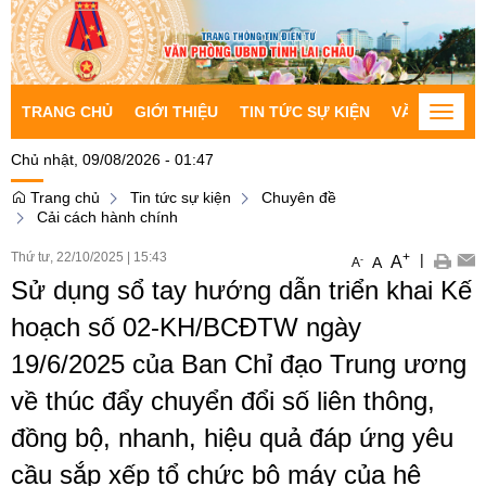
TRANG CHỦ
GIỚI THIỆU
TIN TỨC SỰ KIỆN
VĂN BẢN CH
Toggle
naviga
Chủ nhật, 09/08/2026 - 01:47
Trang chủ
Tin tức sự kiện
Chuyên đề
Cải cách hành chính
Thứ tư, 22/10/2025
|
15:43
+
|
A
-
A
A
Sử dụng sổ tay hướng dẫn triển khai Kế
hoạch số 02-KH/BCĐTW ngày
19/6/2025 của Ban Chỉ đạo Trung ương
về thúc đẩy chuyển đổi số liên thông,
đồng bộ, nhanh, hiệu quả đáp ứng yêu
cầu sắp xếp tổ chức bộ máy của hệ