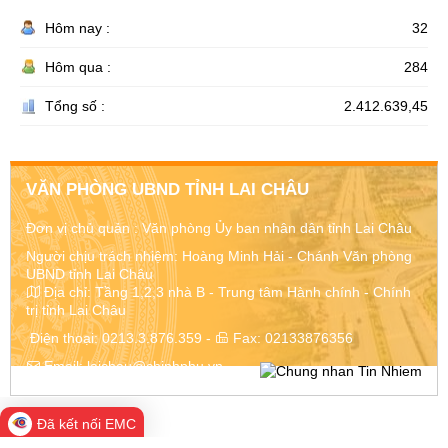
Hôm nay :
32
Hôm qua :
284
Tổng số :
2.412.639,45
VĂN PHÒNG UBND TỈNH LAI CHÂU
Đơn vị chủ quản :
Văn phòng Ủy ban nhân dân tỉnh Lai Châu
Người chịu trách nhiệm: Hoàng Minh Hải - Chánh Văn phòng
UBND tỉnh Lai Châu
Địa chỉ:
Tầng 1,2,3 nhà B - Trung tâm Hành chính - Chính
trị tỉnh Lai Châu
Điện thoại:
0213.3.876.359
-
Fax:
02133876356
Email:
laichau@chinhphu.vn
Đã kết nối EMC