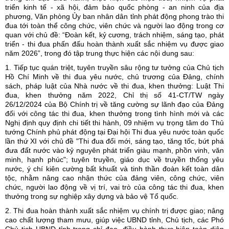
triển kinh tế - xã hội, đảm bảo quốc phòng - an ninh của địa
phương, Văn phòng Ủy ban nhân dân tỉnh phát động phong trào thi
đua tới toàn thể công chức, viên chức và người lao động trong cơ
quan với chủ đề: “Đoàn kết, kỷ cương, trách nhiệm, sáng tạo, phát
triển - thi đua phấn đấu hoàn thành xuất sắc nhiệm vụ được giao
năm 2026”, trong đó tập trung thực hiện các nội dung sau:
1. Tiếp tục quán triệt, tuyên truyền sâu rộng tư tưởng của Chủ tịch
Hồ Chí Minh về thi đua yêu nước, chủ trương của Đảng, chính
sách, pháp luật của Nhà nước về thi đua, khen thưởng: Luật Thi
đua, khen thưởng năm 2022, Chỉ thị số 41-CT/TW ngày
26/12/2024 của Bộ Chính trị về tăng cường sự lãnh đạo của Đảng
đối với công tác thi đua, khen thưởng trong tình hình mới và các
Nghị định quy định chi tiết thi hành, 09 nhiệm vụ trọng tâm do Thủ
tướng Chính phủ phát động tại Đại hội Thi đua yêu nước toàn quốc
lần thứ XI với chủ đề "Thi đua đổi mới, sáng tạo, tăng tốc, bứt phá
đưa đất nước vào kỷ nguyên phát triển giàu mạnh, phồn vinh, văn
minh, hạnh phúc"; tuyên truyền, giáo dục về truyền thống yêu
nước, ý chí kiên cường bất khuất và tinh thần đoàn kết toàn dân
tộc, nhằm nâng cao nhận thức của đảng viên, công chức, viên
chức, người lao động về vị trí, vai trò của công tác thi đua, khen
thưởng trong sự nghiệp xây dựng và bảo vệ Tổ quốc.
2. Thi đua hoàn thành xuất sắc nhiệm vụ chính trị được giao; nâng
cao chất lượng tham mưu, giúp việc UBND tỉnh, Chủ tịch, các Phó
Chủ tịch UBND tỉnh trong chỉ đạo, điều hành thực hiện toàn diện