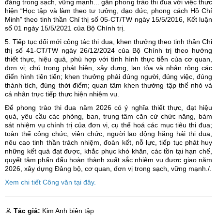
đảng trong sạch, vững mạnh... gắn phong trào thi đua với việc thực
hiện “Học tập và làm theo tư tưởng, đạo đức, phong cách Hồ Chí
Minh” theo tinh thần Chỉ thị số 05-CT/TW ngày 15/5/2016, Kết luận
số 01 ngày 15/5/2021 của Bộ Chính trị.
5. Tiếp tục đổi mới công tác thi đua, khen thưởng theo tinh thần Chỉ
thị số 41-CT/TW ngày 26/12/2024 của Bộ Chính trị theo hướng
thiết thực, hiệu quả, phù hợp với tình hình thực tiễn của cơ quan,
đơn vị; chú trọng phát hiện, xây dựng, lan tỏa và nhân rộng các
điển hình tiên tiến; khen thưởng phải đúng người, đúng việc, đúng
thành tích, đúng thời điểm; quan tâm khen thưởng tập thể nhỏ và
cá nhân trực tiếp thực hiện nhiệm vụ.
Để phong trào thi đua năm 2026 có ý nghĩa thiết thực, đạt hiệu
quả, yêu cầu các phòng, ban, trung tâm căn cứ chức năng, bám
sát nhiệm vụ chính trị của đơn vị, cụ thể hoá các mục tiêu thi đua;
toàn thể công chức, viên chức, người lao động hăng hái thi đua,
nêu cao tinh thần trách nhiệm, đoàn kết, nỗ lực, tiếp tục phát huy
những kết quả đạt được, khắc phục khó khăn, các tồn tại hạn chế,
quyết tâm phấn đấu hoàn thành xuất sắc nhiệm vụ được giao năm
2026, xây dựng Đảng bộ, cơ quan, đơn vị trong sạch, vững mạnh./.
Xem chi tiết Công văn tại đây.
Tác giả:
Kim Anh biên tập