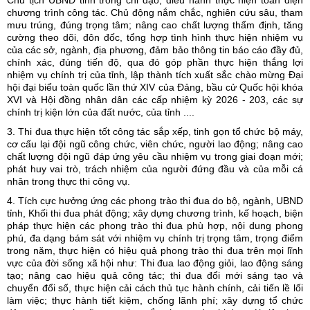
chương trình công tác. Chủ động nắm chắc, nghiên cứu sâu, tham
mưu trúng, đúng trọng tâm; nâng cao chất lượng thẩm định, tăng
cường theo dõi, đôn đốc, tổng hợp tình hình thực hiện nhiệm vụ
của các sở, ngành, địa phương, đảm bảo thông tin báo cáo đầy đủ,
chính xác, đúng tiến độ, qua đó góp phần thực hiện thắng lợi
nhiệm vụ chính trị của tỉnh, lập thành tích xuất sắc chào mừng Đại
hội đại biểu toàn quốc lần thứ XIV của Đảng, bầu cử Quốc hội khóa
XVI và Hội đồng nhân dân các cấp nhiệm kỳ 2026 - 203, các sự
chính trị kiện lớn của đất nước, của tỉnh ....
3. Thi đua thực hiện tốt công tác sắp xếp, tinh gọn tổ chức bộ máy,
cơ cấu lại đội ngũ công chức, viên chức, người lao động; nâng cao
chất lượng đội ngũ đáp ứng yêu cầu nhiệm vụ trong giai đoạn mới;
phát huy vai trò, trách nhiệm của người đứng đầu và của mỗi cá
nhân trong thực thi công vụ.
4. Tích cực hưởng ứng các phong trào thi đua do bộ, ngành, UBND
tỉnh, Khối thi đua phát động; xây dựng chương trình, kế hoạch, biện
pháp thực hiện các phong trào thi đua phù hợp, nội dung phong
phú, đa dạng bám sát với nhiệm vụ chính trị trọng tâm, trọng điểm
trong năm, thực hiện có hiệu quả phong trào thi đua trên mọi lĩnh
vực của đời sống xã hội như: Thi đua lao động giỏi, lao động sáng
tạo; nâng cao hiệu quả công tác; thi đua đổi mới sáng tạo và
chuyển đổi số, thực hiện cải cách thủ tục hành chính, cải tiến lề lối
làm việc; thực hành tiết kiệm, chống lãnh phí; xây dựng tổ chức