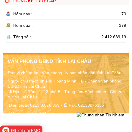
THỐNG KÊ TRUY CẬP
Hôm nay :
70
Hôm qua :
379
Tổng số :
2.412.639,19
VĂN PHÒNG UBND TỈNH LAI CHÂU
Đơn vị chủ quản :
Văn phòng Ủy ban nhân dân tỉnh Lai Châu
Người chịu trách nhiệm: Hoàng Minh Hải - Chánh Văn phòng
UBND tỉnh Lai Châu
Địa chỉ:
Tầng 1,2,3 nhà B - Trung tâm Hành chính - Chính
trị tỉnh Lai Châu
Điện thoại:
0213.3.876.359
-
Fax:
02133876356
Email:
laichau@chinhphu.vn
Đã kết nối EMC