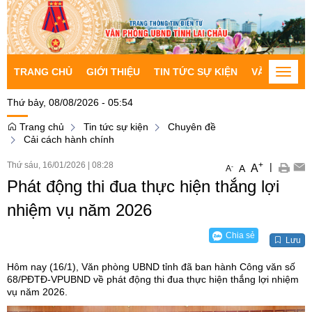
TRANG CHỦ
GIỚI THIỆU
TIN TỨC SỰ KIỆN
VĂN BẢN CH
Toggle
naviga
Thứ bảy, 08/08/2026 - 05:54
Trang chủ
Tin tức sự kiện
Chuyên đề
Cải cách hành chính
Thứ sáu, 16/01/2026
|
08:28
+
|
A
-
A
A
Phát động thi đua thực hiện thắng lợi
nhiệm vụ năm 2026
Chia sẻ
Lưu
Hôm nay (16/1), Văn phòng UBND tỉnh đã ban hành Công văn số
68/PĐTĐ-VPUBND về phát động thi đua thực hiện thắng lợi nhiệm
vụ năm 2026.