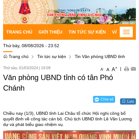
TRANG CHỦ
GIỚI THIỆU
TIN TỨC SỰ KIỆN
VĂN BẢN CH
Toggle
naviga
Thứ bảy, 08/08/2026 - 23:52
Trang chủ
Tin tức sự kiện
Tin Văn phòng UBND tỉnh
Thứ sáu, 01/03/2024
|
19:09
+
|
A
-
A
A
Văn phòng UBND tỉnh có tân Phó
Chánh
Chia sẻ
Lưu
Chiều nay (1/3), UBND tỉnh Lai Châu tổ chức Hội nghị công bố
quyết định về công tác cán bộ. Chủ tịch UBND tỉnh Lê Văn Lương
dự và phát biểu giao nhiệm vụ.