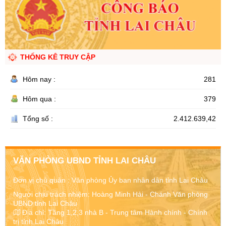
THỐNG KÊ TRUY CẬP
Hôm nay :
281
Hôm qua :
379
Tổng số :
2.412.639,42
VĂN PHÒNG UBND TỈNH LAI CHÂU
Đơn vị chủ quản :
Văn phòng Ủy ban nhân dân tỉnh Lai Châu
Người chịu trách nhiệm: Hoàng Minh Hải - Chánh Văn phòng
UBND tỉnh Lai Châu
Địa chỉ:
Tầng 1,2,3 nhà B - Trung tâm Hành chính - Chính
trị tỉnh Lai Châu