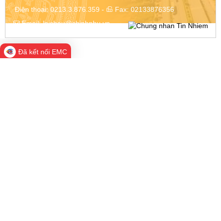
Điện thoại:
0213.3.876.359
-
Fax:
02133876356
Email:
laichau@chinhphu.vn
Đã kết nối EMC