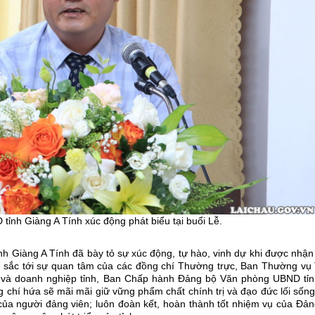
tỉnh Giàng A Tính xúc động phát biểu tại buổi Lễ.
nh Giàng A Tính đã bày tỏ sự xúc động, tự hào, vinh dự khi được nhậ
u sắc tới sự quan tâm của các đồng chí Thường trực, Ban Thường vụ 
 và doanh nghiệp tỉnh, Ban Chấp hành Đảng bộ Văn phòng UBND tỉn
 chí hứa sẽ mãi mãi giữ vững phẩm chất chính trị và đạo đức lối sốn
của người đảng viên; luôn đoàn kết, hoàn thành tốt nhiệm vụ của Đả