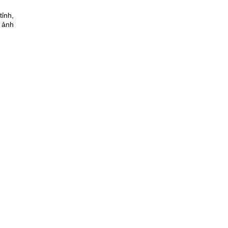
tỉnh,
 ảnh