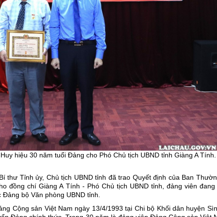
 Huy hiệu 30 năm tuổi Đảng cho Phó Chủ tịch UBND tỉnh Giàng A Tính.
Bí thư Tỉnh ủy, Chủ tịch UBND tỉnh đã trao Quyết định của Ban Thườ
ho đồng chí Giàng A Tính - Phó Chủ tịch UBND tỉnh, đảng viên đang 
uộc Đảng bộ Văn phòng UBND tỉnh.
ảng Cộng sản Việt Nam ngày 13/4/1993 tại Chi bộ Khối dân huyện Sìn