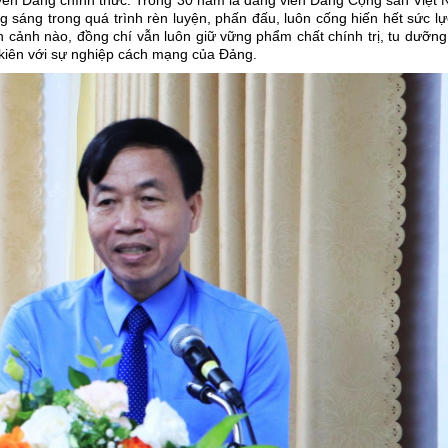
yển Đảng chính thức. Trong 30 năm là đảng viên Đảng Cộng sản Việt 
 sáng trong quá trình rèn luyện, phấn đấu, luôn cống hiến hết sức lực
 cảnh nào, đồng chí vẫn luôn giữ vững phẩm chất chính trị, tu dưỡn
g kiên với sự nghiệp cách mạng của Đảng.