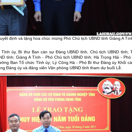
uyết định và tặng hoa chúc mừng Phó Chủ tịch UBND tỉnh Giàng A Tín
 Tỉnh ủy, Bí thư Ban cán sự Đảng UBND tỉnh, Chủ tịch UBND tỉnh; 
D tỉnh; Giàng A Tính - Phó Chủ tịch UBND tỉnh; Hà Trọng Hải - Phó
ưởng Ban Tổ chức Tỉnh ủy; Lý Công Hà - Phó Bí thư Đảng ủy Khối cá
rong Đảng ủy và đảng viên Văn phòng UBND tỉnh tham dự buổi Lễ.