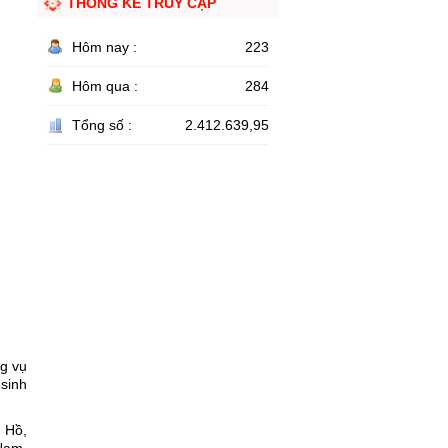
THỐNG KÊ TRUY CẬP
Hôm nay :
223
Hôm qua :
284
Tổng số :
2.412.639,95
ng vụ
sinh
 Hồ,