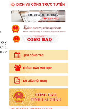
DỊCH VỤ CÔNG TRỰC TUYẾN
h.
Tống
 Chủ
c cơ