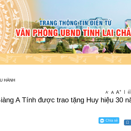
ỀU HÀNH
+
|
A
-
A
A
iàng A Tính được trao tặng Huy hiệu 30 
Chia sẻ