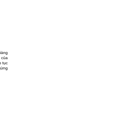
Giàng
 của
p tục
ngừng