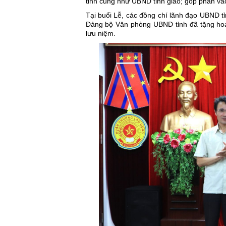
tỉnh cũng như UBND tỉnh giao; góp phần vào
Tại buổi Lễ, các đồng chí lãnh đạo UBND t
Đảng bộ Văn phòng UBND tỉnh đã tặng hoa
lưu niệm.