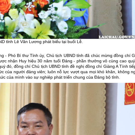
ND tỉnh Lê Văn Lương phát biểu tại buổi Lễ.
ơng - Phó Bí thư Tỉnh ủy, Chủ tịch UBND tỉnh đã chúc mừng đồng chí 
được nhận Huy hiệu 30 năm tuổi Đảng - phần thưởng vô cùng cao quý
ý đó, đồng chí Chủ tịch UBND tỉnh đề nghị đồng chí Giàng A Tính tiế
đức của người đảng viên; luôn nỗ lực vượt qua mọi khó khăn, không 
 sức của mình vào sự nghiêp phát triển chung của Đảng bộ tỉnh.