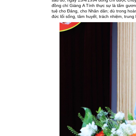
sau đó, ngày 13/4/1994 đồng chí được chu
đồng chí Giàng A Tính thực sự là tấm gương
tuệ cho Đảng, cho Nhân dân; dù trong hoàn
đức lối sống, tâm huyết, trách nhiệm, trun