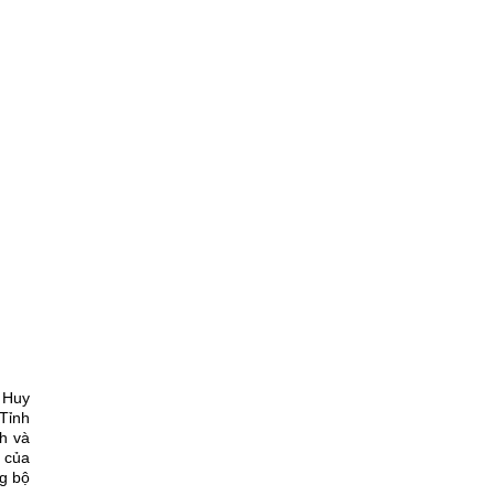
n Huy
Tỉnh
h và
g của
ng bộ