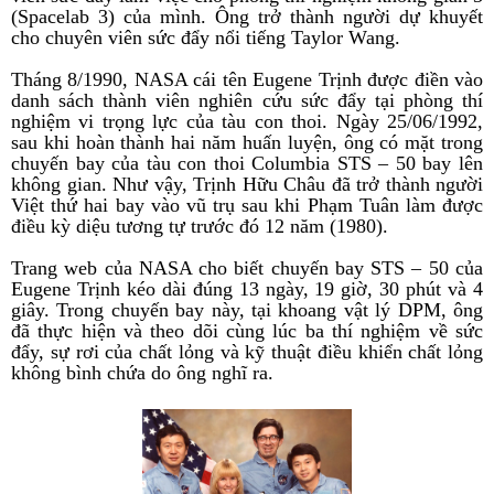
(Spacelab 3) của mình. Ông trở thành người dự khuyết
cho chuyên viên sức đẩy nổi tiếng Taylor Wang.
Tháng 8/1990, NASA cái tên Eugene Trịnh được điền vào
danh sách thành viên nghiên cứu sức đẩy tại phòng thí
nghiệm vi trọng lực của tàu con thoi. Ngày 25/06/1992,
sau khi hoàn thành hai năm huấn luyện, ông có mặt trong
chuyến bay của tàu con thoi Columbia STS – 50 bay lên
không gian. Như vậy, Trịnh Hữu Châu đã trở thành người
Việt thứ hai bay vào vũ trụ sau khi Phạm Tuân làm được
điều kỳ diệu tương tự trước đó 12 năm (1980).
Trang web của NASA cho biết chuyến bay STS – 50 của
Eugene Trịnh kéo dài đúng 13 ngày, 19 giờ, 30 phút và 4
giây. Trong chuyến bay này, tại khoang vật lý DPM, ông
đã thực hiện và theo dõi cùng lúc ba thí nghiệm về sức
đẩy, sự rơi của chất lỏng và kỹ thuật điều khiển chất lỏng
không bình chứa do ông nghĩ ra.