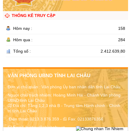
THỐNG KÊ TRUY CẬP
Hôm nay :
158
Hôm qua :
284
Tổng số :
2.412.639,80
VĂN PHÒNG UBND TỈNH LAI CHÂU
Đơn vị chủ quản :
Văn phòng Ủy ban nhân dân tỉnh Lai Châu
Người chịu trách nhiệm: Hoàng Minh Hải - Chánh Văn phòng
UBND tỉnh Lai Châu
Địa chỉ:
Tầng 1,2,3 nhà B - Trung tâm Hành chính - Chính
trị tỉnh Lai Châu
Điện thoại:
0213.3.876.359
-
Fax:
02133876356
Email:
laichau@chinhphu.vn