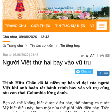
TRANG CHỦ
GIỚI THIỆU
TIN TỨC SỰ KIỆN
VĂN BẢN CH
Toggle
naviga
Chủ nhật, 09/08/2026 - 13:43
Trang chủ
Tin tức sự kiện
Tin tổng hợp
Thứ tư, 03/08/2022
|
08:45
+
|
A
-
A
A
Người Việt thứ hai bay vào vũ trụ
Chia sẻ
Lưu
Trịnh Hữu Châu đã là niềm tự hào vĩ đại của người
Việt khi anh hoàn tất hành trình bay vào vũ trụ cùng
tàu con thoi Columbia lừng danh.
Bạn có thể không biết được điều này, thế nhưng cả nước
Mỹ biết điều này, hơn một nửa thế giới biết điều này. Trên