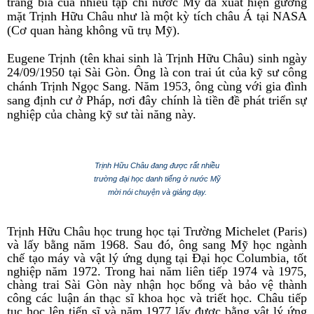
trang bìa của nhiều tạp chí nước Mỹ đã xuất hiện gương
mặt Trịnh Hữu Châu như là một kỳ tích châu Á tại NASA
(Cơ quan hàng không vũ trụ Mỹ).
Eugene Trịnh (tên khai sinh là Trịnh Hữu Châu) sinh ngày
24/09/1950 tại Sài Gòn. Ông là con trai út của kỹ sư công
chánh Trịnh Ngọc Sang. Năm 1953, ông cùng với gia đình
sang định cư ở Pháp, nơi đây chính là tiền đề phát triển sự
nghiệp của chàng kỹ sư tài năng này.
Trịnh Hữu Châu đang được rất nhiều
trường đại học danh tiếng ở nước Mỹ
mời nói chuyện và giảng dạy.
Trịnh Hữu Châu học trung học tại Trường Michelet (Paris)
và lấy bằng năm 1968. Sau đó, ông sang Mỹ học ngành
chế tạo máy và vật lý ứng dụng tại Đại học Columbia, tốt
nghiệp năm 1972. Trong hai năm liên tiếp 1974 và 1975,
chàng trai Sài Gòn này nhận học bổng và bảo vệ thành
công các luận án thạc sĩ khoa học và triết học. Châu tiếp
tục học lên tiến sĩ và năm 1977 lấy được bằng vật lý ứng