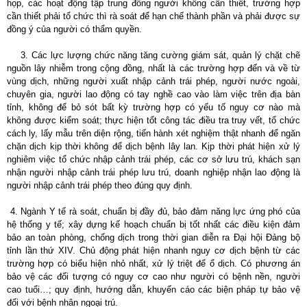
họp, các hoạt động tập trung đông người không cần thiết, trường hợp
cần thiết phải tổ chức thì rà soát để hạn chế thành phần và phải được sự
đồng ý của người có thẩm quyền.
3. Các lực lượng chức năng tăng cường giám sát, quản lý chặt chẽ
nguồn lây nhiễm trong cộng đồng, nhất là các trường hợp đến và về từ
vùng dịch, những người xuất nhập cảnh trái phép, người nước ngoài,
chuyên gia, người lao động có tay nghề cao vào làm việc trên địa bàn
tỉnh, không để bỏ sót bất kỳ trường hợp có yếu tố nguy cơ nào mà
không được kiểm soát; thực hiện tốt công tác điều tra truy vết, tổ chức
cách ly, lấy mẫu trên diện rộng, tiến hành xét nghiệm thật nhanh để ngăn
chặn dịch kịp thời không để dịch bệnh lây lan. Kịp thời phát hiện xử lý
nghiêm việc tổ chức nhập cảnh trái phép, các cơ sở lưu trú, khách sạn
nhận người nhập cảnh trái phép lưu trú, doanh nghiệp nhận lao động là
người nhập cảnh trái phép theo đúng quy định.
4. Ngành Y tế rà soát, chuẩn bị đầy đủ, bảo đảm năng lực ứng phó của
hệ thống y tế; xây dựng kế hoạch chuẩn bị tốt nhất các điều kiện đảm
bảo an toàn phòng, chống dịch trong thời gian diễn ra Đại hội Đảng bộ
tỉnh lần thứ XIV. Chủ động phát hiện nhanh nguy cơ dịch bệnh từ các
trường hợp có biểu hiện nhỏ nhất, xử lý triệt để ổ dịch. Có phương án
bảo vệ các đối tượng có nguy cơ cao như người có bệnh nền, người
cao tuổi…; quy định, hướng dẫn, khuyến cáo các biện pháp tự bảo vệ
đối với bệnh nhân ngoại trú.