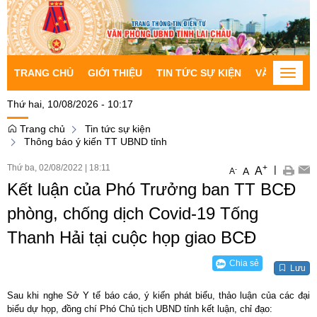
TRANG CHỦ
GIỚI THIỆU
TIN TỨC SỰ KIỆN
VĂN BẢN CH
Toggle
naviga
Thứ hai, 10/08/2026 - 10:17
Trang chủ
Tin tức sự kiện
Thông báo ý kiến TT UBND tỉnh
Thứ ba, 02/08/2022
|
18:11
+
|
A
-
A
A
Kết luận của Phó Trưởng ban TT BCĐ
phòng, chống dịch Covid-19 Tống
Thanh Hải tại cuộc họp giao BCĐ
Chia sẻ
Lưu
Sau khi nghe Sở Y tế báo cáo, ý kiến phát biểu, thảo luận của các đại
biểu dự họp, đồng chí Phó Chủ tịch UBND tỉnh kết luận, chỉ đạo: