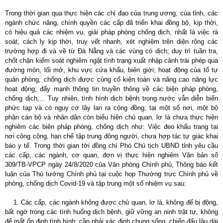
Trong thời gian qua thực hiện các chỉ đạo của trung ương, của tỉnh, các
ngành chức năng, chính quyền các cấp đã triển khai đồng bộ, kịp thời,
có hiệu quả các nhiệm vụ, giải pháp phòng chống dịch, nhất là việc rà
soát, cách ly kịp thời, truy vết nhanh, xét nghiệm trên diện rộng các
trường hợp đi và về từ Đà Nẵng và các vùng có dịch; duy trì tuần tra,
chốt chặn kiểm soát nghiêm ngặt tình trạng xuất nhập cảnh trái phép qua
đường mòn, lối mở, khu vực cửa khẩu, biên giới; hoạt động của tổ tự
quản phòng, chống dịch được củng cố kiện toàn và nâng cao năng lực
hoạt động; đẩy mạnh thông tin truyền thông về các biện pháp phòng,
chống dịch,... Tuy nhiên, tình hình dịch bệnh trong nước vẫn diễn biến
phức tạp và có nguy cơ lây lan ra cộng đồng; tại một số nơi, một bộ
phận cán bộ và nhân dân còn biểu hiện chủ quan, lơ là chưa thực hiện
nghiêm các biện pháp phòng, chống dịch như: Việc đeo khẩu trang tại
nơi công cộng, hạn chế tập trung đông người, chưa hợp tác tự giác khai
báo y tế. Trong thời gian tới đồng chí Phó Chủ tịch UBND tỉnh yêu cầu
các cấp, các ngành, cơ quan, đơn vị thực hiện nghiêm Văn bản số
309/TB-VPCP ngày 24/8/2020 của Văn phòng Chính phủ, Thông báo kết
luận của Thủ tướng Chính phủ tại cuộc họp Thường trực Chính phủ về
phòng, chống dịch Covid-19 và tập trung một số nhiệm vụ sau:
1. Các cấp, các ngành không được chủ quan, lơ là, không để bị động,
bất ngờ trong các tình huống dịch bệnh, giữ vững an ninh trật tự, không
để mất ổn định tình hình; cần phải xác định chung sống, chiến đấu lâu dài