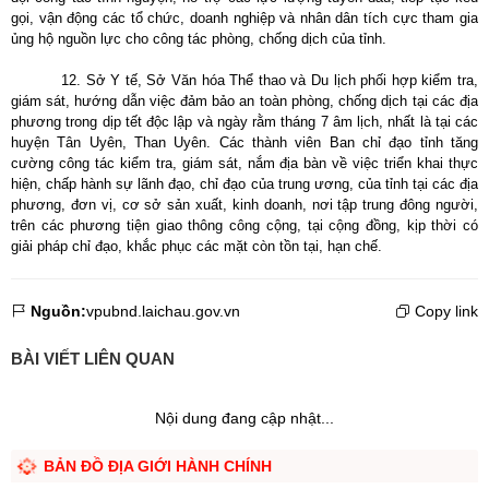
gọi, vận động các tổ chức, doanh nghiệp và nhân dân tích cực tham gia
ủng hộ nguồn lực cho công tác phòng, chống dịch của tỉnh.
12. Sở Y tế, Sở Văn hóa Thể thao và Du lịch phối hợp kiểm tra,
giám sát, hướng dẫn việc đảm bảo an toàn phòng, chống dịch tại các địa
phương trong dịp tết độc lập và ngày rằm tháng 7 âm lịch, nhất là tại các
huyện Tân Uyên, Than Uyên. Các thành viên Ban chỉ đạo tỉnh tăng
cường công tác kiểm tra, giám sát, nắm địa bàn về việc triển khai thực
hiện, chấp hành sự lãnh đạo, chỉ đạo của trung ương, của tỉnh tại các địa
phương, đơn vị, cơ sở sản xuất, kinh doanh, nơi tập trung đông người,
trên các phương tiện giao thông công cộng, tại cộng đồng, kịp thời có
giải pháp chỉ đạo, khắc phục các mặt còn tồn tại, hạn chế.
Nguồn:
vpubnd.laichau.gov.vn
Copy link
BÀI VIẾT LIÊN QUAN
Nội dung đang cập nhật...
BẢN ĐỒ ĐỊA GIỚI HÀNH CHÍNH