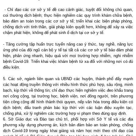
- Chỉ đạo các cơ sở y tế đề cao cảnh giác, tuyệt đối không chủ quan,
coi thường dịch bệnh; thực hiện nghiêm các quy trình khám chữa bệnh,
bảo đảm an toàn trong các cơ sở y tế; triển khai các biện pháp phòng,
chống dịch với tinh thần, giải pháp kiên quyết hơn, không để xảy ra việc
chậm phát hiện, không để phát sinh ổ dịch tại cơ sở y tế.
- Tăng cường tập huấn trực tuyến nâng cao ý thức, tay nghề, năng lực
ứng phó của đội ngũ cán bộ y tế tại tất cả các cơ sở y tế bảo đảm phát
hiện, phản ứng nhanh, hiệu quả với mọi trường hợp nhiễm, nghi nhiễm
bệnh Covid-19. Triển khai việc khám bệnh từ xa đối với những nơi có đủ
điều kiện.
5. Các sở, ngành liên quan và UBND các huyện, thành phố đẩy mạnh
các hoạt động truyền thông với nhiều hình thức phù hợp, sâu rộng, minh
bạch, kịp thời về thông tin; chỉ đạo thực hiện nghiêm việc đeo khẩu trang
nơi công cộng, tại trường học, bệnh viện, nơi đông người, trên phương
tiện công cộng để hình thành thói quyen, nếp văn hóa trong điều kiện có
dịch bệnh; đấu tranh phản bác kịp thời với các luận điệu xuyên tạc,
chống phá, xử lý nghiêm các trường hợp vi phạm theo đúng quy định.
6. Sở Giáo dục và Đào tạo chủ trì, phối hợp với Sở Y tế và các địa
phương xây dựng phương án, kịch bản đảm bảo an toàn phòng, chống
dịch Covid-19 trong ngày khai giảng và năm học mới theo chỉ đạo của