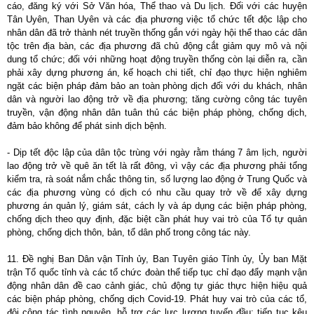
cáo, đăng ký với Sở Văn hóa, Thể thao và Du lịch. Đối với các huyện
Tân Uyên, Than Uyên và các địa phương việc tổ chức tết độc lập cho
nhân dân đã trở thành nét truyền thống gắn với ngày hội thể thao các dân
tộc trên địa bàn, các địa phương đã chủ động cắt giảm quy mô và nội
dung tổ chức; đối với những hoạt động truyền thống còn lại diễn ra, cần
phải xây dựng phương án, kế hoạch chi tiết, chỉ đạo thực hiện nghiêm
ngặt các biện pháp đảm bảo an toàn phòng dịch đối với du khách, nhân
dân và người lao động trở về địa phương; tăng cường công tác tuyên
truyền, vận động nhân dân tuân thủ các biện pháp phòng, chống dịch,
đảm bảo không để phát sinh dịch bệnh.
- Dịp tết độc lập của dân tộc trùng với ngày rằm tháng 7 âm lịch, người
lao động trở về quê ăn tết là rất đông, vì vậy các địa phương phải tổng
kiểm tra, rà soát nắm chắc thông tin, số lượng lao động ở Trung Quốc và
các địa phương vùng có dịch có nhu cầu quay trở về để xây dựng
phương án quản lý, giám sát, cách ly và áp dụng các biện pháp phòng,
chống dịch theo quy định, đặc biệt cần phát huy vai trò của Tổ tự quản
phòng, chống dịch thôn, bản, tổ dân phố trong công tác này.
11. Đề nghị Ban Dân vận Tỉnh ủy, Ban Tuyên giáo Tỉnh ủy, Ủy ban Mặt
trận Tổ quốc tỉnh và các tổ chức đoàn thể tiếp tục chỉ đạo đẩy mạnh vận
động nhân dân đề cao cảnh giác, chủ động tự giác thực hiện hiệu quả
các biện pháp phòng, chống dịch Covid-19. Phát huy vai trò của các tổ,
đội công tác tình nguyện, hỗ trợ các lực lượng tuyến đầu; tiếp tục kêu