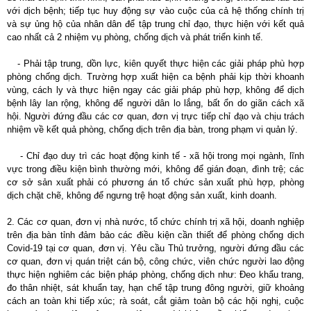
với dịch bệnh; tiếp tục huy động sự vào cuộc của cả hệ thống chính trị
và sự ủng hộ của nhân dân để tập trung chỉ đạo, thực hiện với kết quả
cao nhất cả 2 nhiệm vụ phòng, chống dịch và phát triển kinh tế.
- Phải tập trung, dồn lực, kiên quyết thực hiện các giải pháp phù hợp
phòng chống dịch. Trường hợp xuất hiện ca bệnh phải kịp thời khoanh
vùng, cách ly và thực hiện ngay các giải pháp phù hợp, không để dịch
bệnh lây lan rộng, không để người dân lo lắng, bất ổn do giãn cách xã
hội. Người đứng đầu các cơ quan, đơn vị trực tiếp chỉ đạo và chịu trách
nhiệm về kết quả phòng, chống dịch trên địa bàn, trong phạm vi quản lý.
- Chỉ đạo duy trì các hoạt động kinh tế - xã hội trong mọi ngành, lĩnh
vực trong điều kiện bình thường mới, không để gián đoạn, đình trệ; các
cơ sở sản xuất phải có phương án tổ chức sản xuất phù hợp, phòng
dịch chặt chẽ, không để ngưng trệ hoạt động sản xuất, kinh doanh.
2. Các cơ quan, đơn vị nhà nước, tổ chức chính trị xã hội, doanh nghiệp
trên địa bàn tỉnh đảm bảo các điều kiện cần thiết để phòng chống dịch
Covid-19 tại cơ quan, đơn vị. Yêu cầu Thủ trưởng, người đứng đầu các
cơ quan, đơn vị quán triệt cán bộ, công chức, viên chức người lao động
thực hiện nghiêm các biện pháp phòng, chống dịch như: Đeo khẩu trang,
đo thân nhiệt, sát khuẩn tay, hạn chế tập trung đông người, giữ khoảng
cách an toàn khi tiếp xúc; rà soát, cắt giảm toàn bộ các hội nghị, cuộc