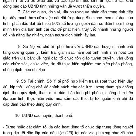
ngành Y tế và Bộ Giáo dục và Đào tạo khi học sinh đi học trở lại. Chủ
động báo cáo UBND tỉnh những vấn đề vượt thẩm quyền.
7. Các cơ quan, đơn vị, địa phương và nhân dân trong tỉnh tiếp
tục đẩy mạnh hơn nữa việc cài đặt ứng dụng Bluezone theo chỉ đạo của
tỉnh, phấn đấu đạt tối thiểu 50% số lượng người dân có điện thoại thông
minh trên địa bàn tỉnh cài đặt để phát hiện, truy vết nhanh những người
có khả năng lây nhiễm, ngăn ngừa dich bệnh lây lan.
8. Sở Nội vụ chủ trì, phối hợp với UBND các huyện, thành phố
tăng cường quản lý, kiểm tra, giám sát, nắm bắt tình hình sinh hoạt tôn
giáo trên địa bàn; đề nghị các tổ chức tôn giáo tuyên truyền, vận động
các chức sắc, chức việc, tín đồ thực hiện nghiêm các biện pháp phòng,
chống dịch theo chỉ đạo.
9. Sở Tài chính, Sở Y tế phối hợp kiểm tra rà soát thực hiện đầy
đủ, kịp thời, đúng chế độ chính sách cho các lực lượng tham gia chống
dịch theo quy định; tham mưu đảm bảo kinh phí phòng, chống dịch trên
địa bàn tỉnh, thực hiện việc mua sắm các thiết bị từ nguồn kinh phí đã
cấp đảm bảo theo đúng quy định.
10. UBND các huyện, thành phố:
- Dừng hoặc cắt giảm tối đa các hoạt động tổ chức tập trung đông người
trong dịp tết độc lập của dân tộc (2/9) tại các địa phương như đã báo