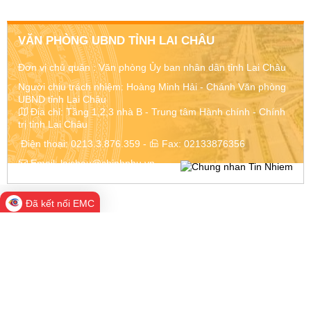
VĂN PHÒNG UBND TỈNH LAI CHÂU
Đơn vị chủ quản :
Văn phòng Ủy ban nhân dân tỉnh Lai Châu
Người chịu trách nhiệm: Hoàng Minh Hải - Chánh Văn phòng
UBND tỉnh Lai Châu
Địa chỉ:
Tầng 1,2,3 nhà B - Trung tâm Hành chính - Chính
trị tỉnh Lai Châu
Điện thoại:
0213.3.876.359
-
Fax:
02133876356
Email:
laichau@chinhphu.vn
Đã kết nối EMC