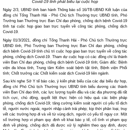
Covid-19 tỉnh phát biểu tại cuộc họp
Ngày 2/3, UBND tỉnh ban hành Thông báo số 16/TB-UBND Kết luận của
đồng chí Tống Thanh Hải - Phó Chủ tịch Thường trực UBND tỉnh, Phó
Trưởng ban Thường trực Ban Chỉ đạo phòng, chống dịch bệnh Covid-19
tỉnh tại cuộc họp giao ban trực tuyến về công tác phòng, chống dịch
Covid-19.
Ngày 01/3/2021, đồng chí Tống Thanh Hải - Phó Chủ tịch Thường trực
UBND tỉnh, Phó Trưởng ban Thường trực Ban Chỉ đạo phòng, chống
dịch bệnh Covid-19 tỉnh chủ trì cuộc họp giao ban trực tuyến về công tác
phòng, chống dịch Covid-19. Tham dự cuộc họp có các đồng chí là thành
viên Ban Chỉ đạo phòng, chống dịch bệnh Covid-19 tỉnh; Giám đốc: Bệnh
viện đa khoa tỉnh, Trung tâm Kiểm soát bệnh tật tỉnh, Bệnh viện Phổi
tỉnh; Chốt trưởng các Chốt kiểm soát dịch Covid-19 liên ngành.
Sau khi nghe Sở Y tế báo cáo, ý kiến phát biểu của các đại biểu dự họp,
đồng chí Phó Chủ tịch Thường trực UBND tỉnh biểu dương các thành
viên Ban Chỉ đạo tỉnh, các lực lượng tuyến đầu và các địa phương đã rất
tích cực, chủ động, quyết liệt thực hiện có hiệu quả các biện pháp
phòng, chống dịch Covid-19; tăng cường kiểm soát người có yếu tố dịch
tễ, người nước ngoài, người nhập cảnh trái phép; kịp thời phân loại, truy
vết các trường hợp đi và về từ vùng dịch, người có yếu tố nguy cơ. Một
số trường hợp vi phạm quy định về khai báo y tế, cố tình vi phạm quy
định về phòng, chống dịch đã được xử lý nghiêm theo quy định, được