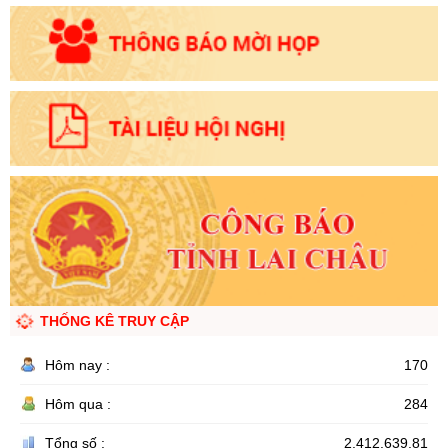
THỐNG KÊ TRUY CẬP
Hôm nay :
170
Hôm qua :
284
Tổng số :
2.412.639,81