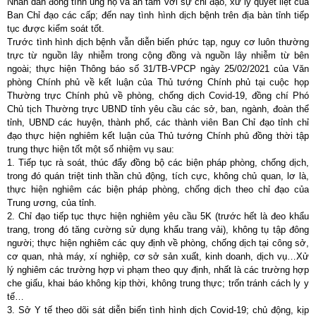
Nhân dân đồng tình ủng hộ và an tâm với sự chỉ đạo, xử lý quyết liệt của
Ban Chỉ đạo các cấp; đến nay tình hình dịch bệnh trên địa bàn tỉnh tiếp
tục được kiểm soát tốt.
Trước tình hình dịch bệnh vẫn diễn biến phức tạp, nguy cơ luôn thường
trực từ nguồn lây nhiễm trong cộng đồng và nguồn lây nhiễm từ bên
ngoài; thực hiện Thông báo số 31/TB-VPCP ngày 25/02/2021 của Văn
phòng Chính phủ về kết luận của Thủ tướng Chính phủ tại cuộc họp
Thường trực Chính phủ về phòng, chống dịch Covid-19, đồng chí Phó
Chủ tịch Thường trực UBND tỉnh yêu cầu các sở, ban, ngành, đoàn thể
tỉnh, UBND các huyện, thành phố, các thành viên Ban Chỉ đạo tỉnh chỉ
đạo thực hiện nghiêm kết luận của Thủ tướng Chính phủ đồng thời tập
trung thực hiện tốt một số nhiệm vụ sau:
1. Tiếp tục rà soát, thúc đẩy đồng bộ các biện pháp phòng, chống dịch,
trong đó quán triệt tinh thần chủ động, tích cực, không chủ quan, lơ là,
thực hiện nghiêm các biện pháp phòng, chống dịch theo chỉ đạo của
Trung ương, của tỉnh.
2. Chỉ đạo tiếp tục thực hiện nghiêm yêu cầu 5K (trước hết là đeo khẩu
trang, trong đó tăng cường sử dụng khẩu trang vải), không tụ tập đông
người; thực hiện nghiêm các quy định về phòng, chống dịch tại công sở,
cơ quan, nhà máy, xí nghiệp, cơ sở sản xuất, kinh doanh, dịch vụ…Xử
lý nghiêm các trường hợp vi phạm theo quy định, nhất là các trường hợp
che giấu, khai báo không kịp thời, không trung thực; trốn tránh cách ly y
tế…
3. Sở Y tế theo dõi sát diễn biến tình hình dịch Covid-19; chủ động, kịp