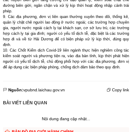
đường biên giới, ngăn chặn và xử lý kịp thời hoạt động nhập cảnh trái
phép.
9. Các địa phương, đơn vị liên quan thường xuyên theo dõi, thống kê,
quản lý chặt chẽ người lao động ở nước ngoài; các trường hợp chuyên
gia, người nước ngoài cách ly tại khách sạn, cơ sở lưu trú, các trường
hợp cách ly tại gia đình; người có yếu tố dịch tễ, đặc biệt là các trường
hợp đi và về từ Hải Dương để có biện pháp xử lý kịp thời, đúng quy
định.
10. Các Chốt Kiểm dịch Covid-19 liên ngành thực hiện nghiêm công tác
kiểm soát người và phương tiện ra, vào địa bàn tỉnh, kịp thời phát hiện
người có yếu tố dịch tễ, chủ động phối hợp với các địa phương, đơn vị
để áp dụng các biện pháp phòng, chống dịch đảm bảo theo quy định.
Nguồn:
vpubnd.laichau.gov.vn
Copy link
BÀI VIẾT LIÊN QUAN
Nội dung đang cập nhật...
BẢN ĐỒ ĐỊA GIỚI HÀNH CHÍNH