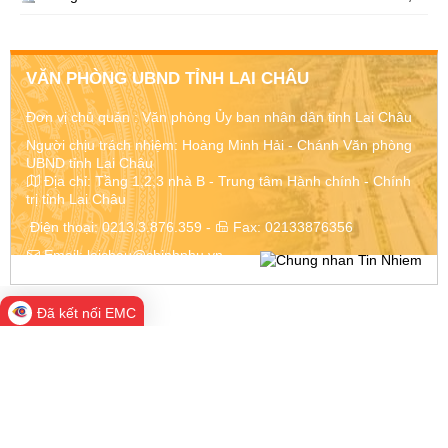
VĂN PHÒNG UBND TỈNH LAI CHÂU
Đơn vị chủ quản :
Văn phòng Ủy ban nhân dân tỉnh Lai Châu
Người chịu trách nhiệm: Hoàng Minh Hải - Chánh Văn phòng
UBND tỉnh Lai Châu
Địa chỉ:
Tầng 1,2,3 nhà B - Trung tâm Hành chính - Chính
trị tỉnh Lai Châu
Điện thoại:
0213.3.876.359
-
Fax:
02133876356
Email:
laichau@chinhphu.vn
Đã kết nối EMC