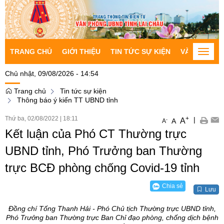
TRANG CHỦ
GIỚI THIỆU
TIN TỨC SỰ KIỆN
VĂN BẢN CH
Toggle
naviga
Chủ nhật, 09/08/2026 - 14:54
Trang chủ
Tin tức sự kiện
Thông báo ý kiến TT UBND tỉnh
Thứ ba, 02/08/2022
|
18:11
+
|
A
-
A
A
Kết luận của Phó CT Thường trực
UBND tỉnh, Phó Trưởng ban Thường
trực BCĐ phòng chống Covid-19 tỉnh
Chia sẻ
Lưu
Đồng chí Tống Thanh Hải - Phó Chủ tịch Thường trực UBND tỉnh,
Phó Trưởng ban Thường trực Ban Chỉ đạo phòng, chống dịch bệnh