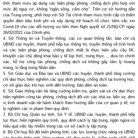
thời tham mưu áp dụng các biện pháp phòng, chống dịch phù hợp với
mức độ nguy cơ, không “ngăn sông, cấm chợ”. Trên cơ sở hướng dẫn
của Trung ương, phối hợp với Sở Tài chính tham mưu trình cấp có thẩm
quyền đảm bảo kinh phí và xây dựng kế hoạch tổ chức tiêm vắc xin
Covid-19 cho các đối tượng ưu tiên theo Nghị quyết số 21/NQ-CP ngày
26/02/2021 của Chính phủ.
4. Sở Thông tin và Truyền thông, các cơ quan thông tấn, báo chí và
UBND các huyện, thành phố tiếp tục thông tin, truyền thông về tình hình
và các biện pháp phòng, chống dịch nhất là thực hiện yêu cầu 5K,
khuyến cáo chủ động khai báo y tế kịp thời, trung thực..., đưa tin chính
xác, hỗ trợ công tác phòng, chống dịch và không gây tâm lý hoang
mang, lo lắng trong Nhân dân.
5. Sở Giáo dục và Đào tạo và UBND các huyện, thành phố tăng cường
chỉ đạo thực hiện nghiêm các quy định phòng, chống dịch tại trường học,
cơ sở giáo dục khi học sinh đến trường, bảo đảm an toàn.
6. Sở Giao thông vận tải tăng cường kiểm tra, giám sát và chỉ đạo thực
hiện nghiêm công tác phòng, chống dịch đối với các nhà xe, bến xe, đơn
vị kinh doanh vận tải hành khách theo hướng dẫn của cơ quan y tế; xử
lý nghiêm các vi phạm theo quy định.
7. Bộ Chỉ huy Quân sự tỉnh, Sở Y tế, UBND các huyện, thành phố tiếp
tục thực hiện nghiêm quy trình, quy định cách ly tập trung, ngăn ngừa có
hiệu quả việc lây nhiễm trong các cơ sở cách ly tập trung.
8. Bộ Chỉ huy Bộ đội biên phòng tỉnh, các lực lượng chức năng và UBND
các huyện biên giới tăng cường chỉ đạo quản lý, kiểm soát chặt chẽ