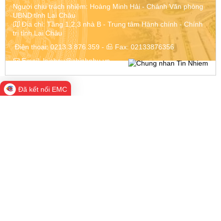
Người chịu trách nhiệm: Hoàng Minh Hải - Chánh Văn phòng
UBND tỉnh Lai Châu
Địa chỉ:
Tầng 1,2,3 nhà B - Trung tâm Hành chính - Chính
trị tỉnh Lai Châu
Điện thoại:
0213.3.876.359
-
Fax:
02133876356
Email:
laichau@chinhphu.vn
Đã kết nối EMC