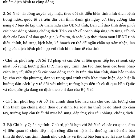
nhiễm dịch bệnh ra cộng đồng.
2. Sở Y tế: Thường xuyên cập nhật, theo dõi sát diễn biến tình hình dịch bệnh
trong nước, quốc tế và trên địa bàn tỉnh, đánh giá nguy cơ, tăng cường khả
năng dự báo để kịp thời tham mưu cho UBND tỉnh, Ban chỉ đạo tỉnh điều phối
các hoạt động phòng chống dịch.Trên cơ sở kế hoạch đáp ứng với từng cấp độ
dịch của Ban Chỉ đạo quốc gia, kiểm tra, rà soát, kịp thời tham mưu UBND tỉnh
điều chỉnh, bổ sung kịch bản, kế hoạch cụ thể để ngăn chặn sự xâm nhập, lan
rộng của dịch bệnh phù hợp với tình hình thực tế của tỉnh.
- Chủ trì, phối hợp với Sở Tư pháp và các đơn vị liên quan tiếp tục rà soát, cập
nhật, bổ sung, hướng dẫn thực hiện quy trình, thủ tục thực hiện các biện pháp
cách ly y tế; điều phối các hoạt động cách ly trên địa bàn tỉnh, đảm bảo thuận
lợi cho các địa phương, đơn vị trong quá trình triển khai thực hiện, đặc biệt là
hướng dẫn cách ly y tế đối với những trường hợp đến từ và đi qua Hàn Quốc
và các quốc gia đang có dịch theo chỉ đạo của Bộ Y tế.
- Chủ trì, phối hợp với Sở Tài chính đảm bảo hậu cần cho các lực lượng của
tỉnh tham gia chống dịch theo quy định. Rà soát lại thiết bị đo nhiệt độ cầm
tay, trường hợp cần thiết thì mua bổ sung, đáp ứng yêu cầu phòng, chống dịch.
3. Bộ Chỉ huy Quân sự tỉnh: Chủ trì, phối hợp với Sở Y tế và các cơ quan, đơn
vị liên quan tổ chức tiếp nhận công dân có hộ khẩu thường trú trên địa bàn
tỉnh đã được các tỉnh, thành phố cách ly và thông báo bàn giao lại cho tỉnh để