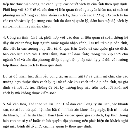
tiếp tục thực hiện công tác cách ly tại các cơ sở cách ly của tỉnh theo quy định.
Phối hợp với Sở Y tế và các đơn vị liên quan thường xuyên kiểm tra, rà soát có
phương án mở rộng các khu, điểm cách ly, điều phối các trường hợp cách ly tại
các cơ sở cách ly tập trung của tỉnh do đơn vị quản lý, đảm bảo mật độ cách ly
an toàn, tránh lây nhiễm chéo.
4. Công an tỉnh: Chủ trì, phối hợp với các đơn vị liên quan rà soát, thống kê
đầy đủ các trường hợp người nước ngoài nhập cảnh, lưu trú trên địa bàn tỉnh,
đặc biệt là các trường hợp đến từ, đi qua Hàn Quốc và các quốc gia có dịch,
báo cáo kịp thời với UBND tỉnh, Ban chỉ đạo tỉnh; thông tin kịp thời cho
ngành Y tế và các địa phương để áp dụng biện pháp cách ly y tế đối với trường
hợp thuộc diện cách ly theo quy định.
Bố trí đủ nhân lực, đảm bảo công tác an ninh trật tự và giám sát chặt chẽ các
trường hợp thuộc diện cách ly tại tất cả các khu cách trên địa bàn tỉnh, tại gia
đình và nơi lưu trú. Không để bất kỳ trường hợp nào trốn hoặc rời khỏi nơi
cách ly mà không được kiểm soát.
5. Sở Văn hoá, Thể thao và Du lịch: Chỉ đạo các Công ty du lịch, các khánh
sạn, cơ sở lưu trú quản lý, nắm bắt tình hình sức khoẻ hàng ngày, lịch trình của
du khách, nhất là du khách Hàn Quốc và các quốc gia có dịch, kịp thời thông
báo cho cơ sở y tế hoặc chính quyền địa phương nếu phát hiện du khách nghi
ngờ mắc bệnh để tổ chức cách ly, quản lý theo quy định.