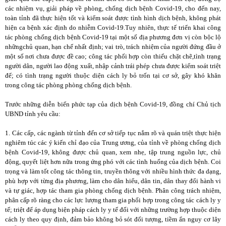
các nhiệm vụ, giải pháp về phòng, chống dịch bệnh Covid-19, cho đến nay,
toàn tỉnh đã thực hiện tốt và kiểm soát được tình hình dịch bệnh, không phát
hiện ca bệnh xác định do nhiễm Covid-19.Tuy nhiên, thực tế triển khai công
tác phòng chống dịch bệnh Covid-19 tại một số địa phương đơn vị còn bộc lộ
nhữngchủ quan, hạn chế nhất định; vai trò, trách nhiệm của người đứng đầu ở
một số nơi chưa được đề cao; công tác phối hợp còn thiếu chặt chẽ,tình trạng
người dân, người lao động xuất, nhập cảnh trái phép chưa được kiểm soát triệt
để; có tình trạng người thuộc diện cách ly bỏ trốn tại cơ sở, gây khó khăn
trong công tác phòng phòng chống dịch bệnh.
Trước những diễn biến phức tạp của dịch bệnh Covid-19, đồng chí Chủ tịch
UBND tỉnh yêu cầu:
1. Các cấp, các ngành từ tỉnh đến cơ sở tiếp tục nắm rõ và quán triệt thực hiện
nghiêm túc các ý kiến chỉ đạo của Trung ương, của tỉnh về phòng chống dịch
bệnh Covid-19, không được chủ quan, xem nhẹ, tập trung nguồn lực, chủ
động, quyết liệt hơn nữa trong ứng phó với các tình huống của dịch bệnh. Coi
trọng và làm tốt công tác thông tin, truyền thông với nhiều hình thức đa dạng,
phù hợp với từng địa phương, làm cho dân hiểu, dân tin, dân thay đổi hành vi
và tự giác, hợp tác tham gia phòng chống dịch bệnh. Phân công trách nhiệm,
phân cấp rõ ràng cho các lực lượng tham gia phối hợp trong công tác cách ly y
tế; triệt để áp dụng biện pháp cách ly y tế đối với những trường hợp thuộc diện
cách ly theo quy định, đảm bảo không bỏ sót đối tượng, tiềm ẩn nguy cơ lây