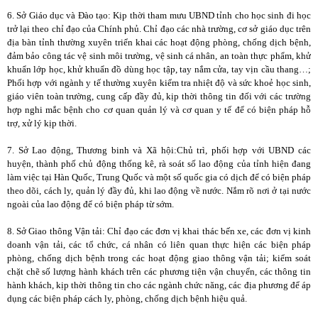
6. Sở Giáo dục và Đào tạo: Kịp thời tham mưu UBND tỉnh cho học sinh đi học
trở lại theo chỉ đạo của Chính phủ. Chỉ đạo các nhà trường, cơ sở giáo dục trên
địa bàn tỉnh thường xuyên triển khai các hoạt động phòng, chống dịch bệnh,
đảm bảo công tác vệ sinh môi trường, vệ sinh cá nhân, an toàn thực phẩm, khử
khuẩn lớp học, khử khuẩn đồ dùng học tập, tay nắm cửa, tay vịn cầu thang…;
Phối hợp với ngành y tế thường xuyên kiểm tra nhiệt độ và sức khoẻ học sinh,
giáo viên toàn trường, cung cấp đầy đủ, kịp thời thông tin đối với các trường
hợp nghi mắc bệnh cho cơ quan quản lý và cơ quan y tế để có biện pháp hỗ
trợ, xử lý kịp thời.
7. Sở Lao động, Thương binh và Xã hội:Chủ trì, phối hợp với UBND các
huyện, thành phố chủ động thống kê, rà soát số lao động của tỉnh hiện đang
làm việc tại Hàn Quốc, Trung Quốc và một số quốc gia có dịch để có biện pháp
theo dõi, cách ly, quản lý đầy đủ, khi lao động về nước. Nắm rõ nơi ở tại nước
ngoài của lao động để có biện pháp từ sớm.
8. Sở Giao thông Vận tải: Chỉ đạo các đơn vị khai thác bến xe, các đơn vị kinh
doanh vận tải, các tổ chức, cá nhân có liên quan thực hiện các biện pháp
phòng, chống dịch bệnh trong các hoạt động giao thông vận tải; kiểm soát
chặt chẽ số lượng hành khách trên các phương tiện vận chuyển, các thông tin
hành khách, kịp thời thông tin cho các ngành chức năng, các địa phương để áp
dụng các biện pháp cách ly, phòng, chống dịch bệnh hiệu quả.