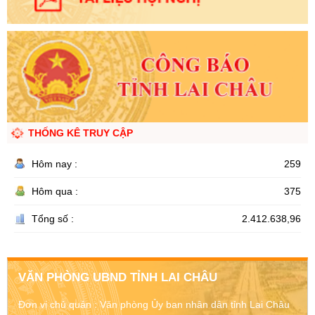
THỐNG KÊ TRUY CẬP
Hôm nay :
259
Hôm qua :
375
Tổng số :
2.412.638,96
VĂN PHÒNG UBND TỈNH LAI CHÂU
Đơn vị chủ quản :
Văn phòng Ủy ban nhân dân tỉnh Lai Châu