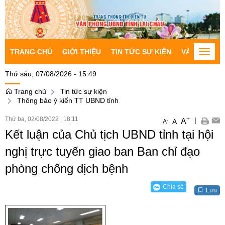
TRANG CHỦ
GIỚI THIỆU
TIN TỨC SỰ KIỆN
VĂN BẢN CH
Toggle
naviga
Thứ sáu, 07/08/2026 - 15:49
Trang chủ
Tin tức sự kiện
Thông báo ý kiến TT UBND tỉnh
Thứ ba, 02/08/2022
|
18:11
+
|
A
-
A
A
Kết luận của Chủ tịch UBND tỉnh tại hội
nghị trực tuyến giao ban Ban chỉ đạo
phòng chống dịch bệnh
Chia sẻ
Lưu