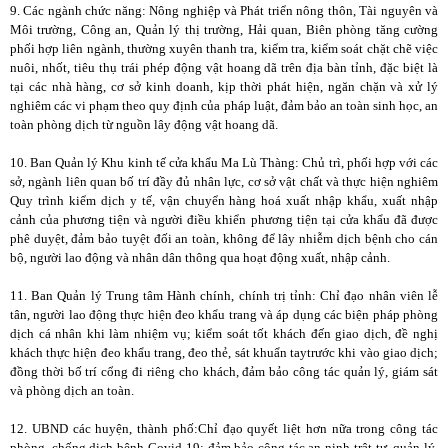
9. Các ngành chức năng: Nông nghiệp và Phát triển nông thôn, Tài nguyên và
Môi trường, Công an, Quản lý thị trường, Hải quan, Biên phòng tăng cường
phối hợp liên ngành, thường xuyên thanh tra, kiểm tra, kiểm soát chặt chẽ việc
nuôi, nhốt, tiêu thụ trái phép động vật hoang dã trên địa bàn tỉnh, đặc biệt là
tại các nhà hàng, cơ sở kinh doanh, kịp thời phát hiện, ngăn chặn và xử lý
nghiêm các vi phạm theo quy định của pháp luật, đảm bảo an toàn sinh học, an
toàn phòng dịch từ nguồn lây động vật hoang dã.
10. Ban Quản lý Khu kinh tế cửa khẩu Ma Lù Thàng: Chủ trì, phối hợp với các
sở, ngành liên quan bố trí đầy đủ nhân lực, cơ sở vật chất và thực hiện nghiêm
Quy trình kiểm dịch y tế, vận chuyển hàng hoá xuất nhập khẩu, xuất nhập
cảnh của phương tiện và người điều khiển phương tiện tại cửa khẩu đã được
phê duyệt, đảm bảo tuyệt đối an toàn, không để lây nhiễm dịch bệnh cho cán
bộ, người lao động và nhân dân thông qua hoạt động xuất, nhập cảnh.
11. Ban Quản lý Trung tâm Hành chính, chính trị tỉnh: Chỉ đạo nhân viên lễ
tân, người lao động thực hiện đeo khẩu trang và áp dụng các biện pháp phòng
dịch cá nhân khi làm nhiệm vụ; kiểm soát tốt khách đến giao dịch, đề nghị
khách thực hiện đeo khẩu trang, đeo thẻ, sát khuẩn taytrước khi vào giao dịch;
đồng thời bố trí cổng đi riêng cho khách, đảm bảo công tác quản lý, giám sát
và phòng dịch an toàn.
12. UBND các huyện, thành phố:Chỉ đạo quyết liệt hơn nữa trong công tác
phòng, chống dịch bệnh Covid-19; đảm bảo công tác an ninh trật tự, quản lý,