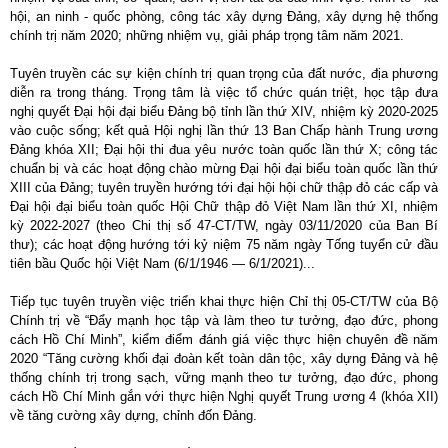
hội, an ninh - quốc phòng, công tác xây dựng Đảng, xây dựng hệ thống
chính trị năm 2020; những nhiệm vụ, giải pháp trọng tâm năm 2021.
Tuyên truyền các sự kiện chính trị quan trọng của đất nước, địa phương
diễn ra trong tháng. Trọng tâm là việc tổ chức quán triệt, học tập đưa
nghị quyết Đại hội đại biểu Đảng bộ tỉnh lần thứ XIV, nhiệm kỳ 2020-2025
vào cuộc sống; kết quả Hội nghị lần thứ 13 Ban Chấp hành Trung ương
Đảng khóa XII; Đại hội thi đua yêu nước toàn quốc lần thứ X; công tác
chuẩn bị và các hoạt động chào mừng Đại hội đại biểu toàn quốc lần thứ
XIII của Đảng; tuyên truyền hướng tới đại hội hội chữ thập đỏ các cấp và
Đại hội đại biểu toàn quốc Hội Chữ thập đỏ Việt Nam lần thứ XI, nhiệm
kỳ 2022-2027 (theo Chi thị số 47-CT/TW, ngày 03/11/2020 của Ban Bí
thư); các hoạt động hướng tới kỷ niệm 75 năm ngày Tống tuyển cử đầu
tiên bầu Quốc hội Việt Nam (6/1/1946 — 6/1/2021)...
Tiếp tục tuyên truyền việc triển khai thực hiện Chỉ thị 05-CT/TW của Bộ
Chính trị về “Đẩy mạnh học tập và làm theo tư tưởng, đạo đức, phong
cách Hồ Chí Minh”, kiểm điểm đánh giá việc thực hiện chuyên đề năm
2020 “Tăng cường khối đại đoàn kết toàn dân tộc, xây dựng Đảng và hệ
thống chính trị trong sạch, vững mạnh theo tư tưởng, đạo đức, phong
cách Hồ Chí Minh gắn với thực hiện Nghị quyết Trung ương 4 (khóa XII)
về tăng cường xây dựng, chỉnh đốn Đảng.