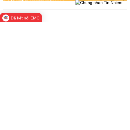
Email:
laichau@chinhphu.vn
Đã kết nối EMC