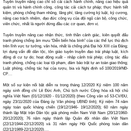
Tuyên truyền nâng cao chỉ số cải cách hành chính, nâng cao hiệu quả
quản trị và hành chính công, công tác cải cách tư pháp; thực hành tiết
kiệm, phòng chống tham nhũng, lãng phí; tăng cường kỷ luật, kỷ cương,
nâng cao trách nhiệm, đạo đức công vụ của đội ngũ cán bộ, công chức,
viên chức, nhất là người đứng đầu các cơ quan, đơn vị.
Tuyên truyền nâng cao nhận thức, tinh thần cảnh giác, kiên quyết đấu
tranh phòng chống âm mưu “Diễn biến hòa bình” của các thế lực thù địch
trên lĩnh vực tư tưởng, văn hóa, nhất là chống phá Đại hội XIII của Đảng;
lợi dụng vấn đề dân tộc, tôn giáo tuyên truyền đạo trái pháp luật, kích
động di cư tự do; hoạt động xuất - nhập cảnh trái phép; công tác đấu
tranh phòng, chống các loại tội phạm, đảm bảo trật tự an toàn giao thông;
Luật phòng, chống tác hại của rượu, bia và Nghị định số 100/2019/NĐ-
CP....
Một số sự kiện nối bật diễn ra trong tháng 12/2020 Kỷ niệm 100 năm
ngày sinh đồng chí Lê Đức Anh, Chủ tịch nước Cộng hòa xã hội chủ
nghĩa Việt Nam (01/12/1920 - 01/12/2020) (theo Công văn số 53-CV/ĐU,
ngày 23/11/2020 của Đảng ủy Văn phòng UBND tỉnh); Kỷ niệm 74 năm
ngày toàn quốc kháng chiến (19/12/1946- 19/12/2020); 60 năm ngày
thành lập Mặt trận Dân tộc giải phóng miền Nam Việt Nam (20/12/1960-
20/12/2020); 76 năm ngày thành lập Quân đội nhân dân Việt Nam
(22/12/1944-22/12/2020) và 31 năm ngày Hội Quốc phòng toàn dân
(22/12/1989-22/12/2020)….