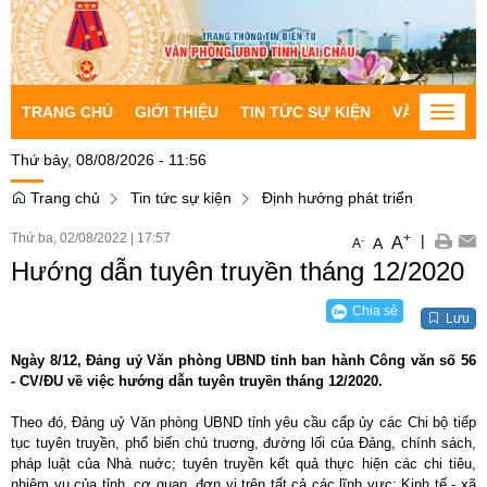
TRANG CHỦ
GIỚI THIỆU
TIN TỨC SỰ KIỆN
VĂN BẢN CH
Toggle
naviga
Thứ bảy, 08/08/2026 - 11:56
Trang chủ
Tin tức sự kiện
Định hướng phát triển
Thứ ba, 02/08/2022
|
17:57
+
|
A
-
A
A
Hướng dẫn tuyên truyền tháng 12/2020
Chia sẻ
Lưu
Ngày 8/12, Đảng uỷ Văn phòng UBND tỉnh ban hành Công văn số 56
- CV/ĐU về việc hướng dẫn tuyên truyền tháng 12/2020.
Theo đó, Đảng uỷ Văn phòng UBND tỉnh yêu cầu cấp ủy các Chi bộ tiếp
tục tuyên truyền, phổ biến chủ truơng, đường lối của Đảng, chính sách,
pháp luật của Nhà nuớc; tuyên truyền kết quả thực hiện các chi tiêu,
nhiệm vụ của tỉnh, cơ quan, đơn vị trên tất cả các lĩnh vực: Kinh tế - xã