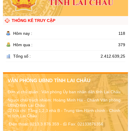
THỐNG KÊ TRUY CẬP
Hôm nay :
118
Hôm qua :
379
Tổng số :
2.412.639,25
VĂN PHÒNG UBND TỈNH LAI CHÂU
Đơn vị chủ quản :
Văn phòng Ủy ban nhân dân tỉnh Lai Châu
Người chịu trách nhiệm: Hoàng Minh Hải - Chánh Văn phòng
UBND tỉnh Lai Châu
Địa chỉ:
Tầng 1,2,3 nhà B - Trung tâm Hành chính - Chính
trị tỉnh Lai Châu
Điện thoại:
0213.3.876.359
-
Fax:
02133876356