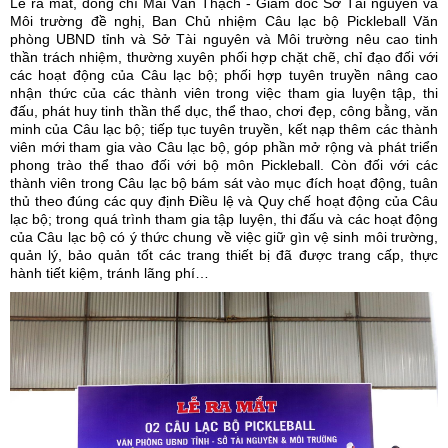
Lễ ra mắt, đồng chí Mai Văn Thạch - Giám đốc Sở Tài nguyên và
Môi trường đề nghị, Ban Chủ nhiệm Câu lạc bộ Pickleball Văn
phòng UBND tỉnh và Sở Tài nguyên và Môi trường nêu cao tinh
thần trách nhiệm, thường xuyên phối hợp chặt chẽ, chỉ đạo đối với
các hoạt động của Câu lạc bộ; phối hợp tuyên truyền nâng cao
nhận thức của các thành viên trong việc tham gia luyện tập, thi
đấu, phát huy tinh thần thể dục, thể thao, chơi đẹp, công bằng, văn
minh của Câu lạc bộ; tiếp tục tuyên truyền, kết nạp thêm các thành
viên mới tham gia vào Câu lạc bộ, góp phần mở rộng và phát triển
phong trào thể thao đối với bộ môn Pickleball. Còn đối với các
thành viên trong Câu lạc bộ bám sát vào mục đích hoạt động, tuân
thủ theo đúng các quy định Điều lệ và Quy chế hoạt động của Câu
lạc bộ; trong quá trình tham gia tập luyện, thi đấu và các hoạt động
của Câu lạc bộ có ý thức chung về việc giữ gìn vệ sinh môi trường,
quản lý, bảo quản tốt các trang thiết bị đã được trang cấp, thực
hành tiết kiệm, tránh lãng phí…