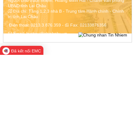
Người chịu trách nhiệm: Hoàng Minh Hải - Chánh Văn phòng
UBND tỉnh Lai Châu
Địa chỉ:
Tầng 1,2,3 nhà B - Trung tâm Hành chính - Chính
trị tỉnh Lai Châu
Điện thoại:
0213.3.876.359
-
Fax:
02133876356
Email:
laichau@chinhphu.vn
Đã kết nối EMC