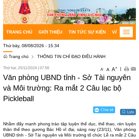
TRANG CHỦ
GIỚI THIỆU
TIN TỨC SỰ KIỆN
VĂN BẢN CH
Toggle
naviga
Thứ bảy, 08/08/2026 - 15:34
Trang chủ
THÔNG TIN CHỈ ĐẠO ĐIỀU HÀNH
Thứ hai, 25/11/2024
|
07:56
+
|
A
-
A
A
Văn phòng UBND tỉnh - Sở Tài nguyên
và Môi trường: Ra mắt 2 Câu lạc bộ
Pickleball
Chia sẻ
Lưu
Nhằm đẩy mạnh phong trào tập luyện thể dục, thể thao, rèn luyện
thân thể theo gương Bác Hồ vĩ đại, sáng nay (23/11), Văn phòng
UBND tỉnh - Sở Tài nguyên và Môi trường tổ chức Lễ ra mắt 2 Câu