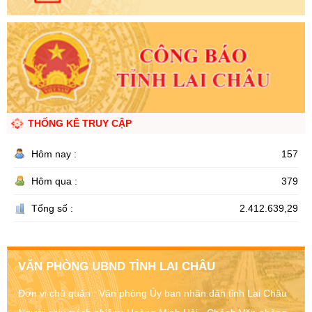
THỐNG KÊ TRUY CẬP
Hôm nay :
157
Hôm qua :
379
Tổng số :
2.412.639,29
VĂN PHÒNG UBND TỈNH LAI CHÂU
Đơn vị chủ quản :
Văn phòng Ủy ban nhân dân tỉnh Lai Châu