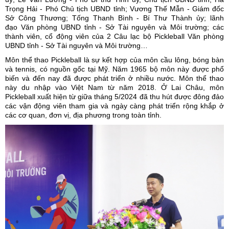
Trọng Hải - Phó Chủ tịch UBND tỉnh; Vương Thế Mẫn - Giám đốc
Sở Công Thương; Tống Thanh Bình - Bí Thư Thành ủy; lãnh
đạo Văn phòng UBND tỉnh - Sở Tài nguyên và Môi trường; các
thành viên, cổ động viên của 2 Câu lạc bộ Pickleball Văn phòng
UBND tỉnh - Sở Tài nguyên và Môi trường…
Môn thể thao Pickleball là sự kết hợp của môn cầu lông, bóng bàn
và tennis, có nguồn gốc tại Mỹ. Năm 1965 bộ môn này được phổ
biến và đến nay đã được phát triển ở nhiều nước. Môn thể thao
này du nhập vào Việt Nam từ năm 2018. Ở Lai Châu, môn
Pickleball xuất hiện từ giữa tháng 5/2024 đã thu hút được đông đảo
các vận động viên tham gia và ngày càng phát triển rộng khắp ở
các cơ quan, đơn vị, địa phương trong toàn tỉnh.