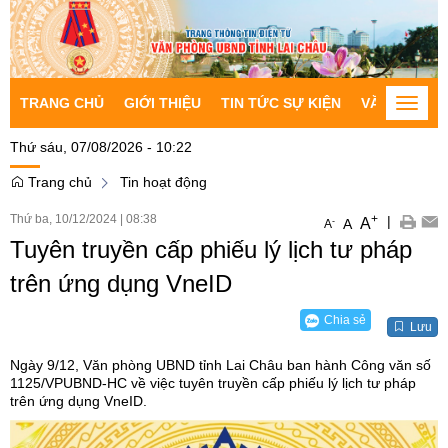
TRANG CHỦ
GIỚI THIỆU
TIN TỨC SỰ KIỆN
VĂN BẢN CH
Toggle
naviga
Thứ sáu, 07/08/2026 - 10:22
Trang chủ
Tin hoạt động
Thứ ba, 10/12/2024
|
08:38
+
|
A
-
A
A
Tuyên truyền cấp phiếu lý lịch tư pháp
trên ứng dụng VneID
Chia sẻ
Lưu
Ngày 9/12, Văn phòng UBND tỉnh Lai Châu ban hành Công văn số
1125/VPUBND-HC về việc tuyên truyền cấp phiếu lý lịch tư pháp
trên ứng dụng VneID.