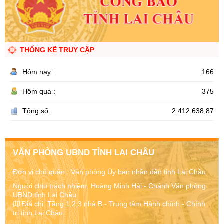
THỐNG KÊ TRUY CẬP
Hôm nay :
166
Hôm qua :
375
Tổng số :
2.412.638,87
VĂN PHÒNG UBND TỈNH LAI CHÂU
Đơn vị chủ quản :
Văn phòng Ủy ban nhân dân tỉnh Lai Châu
Người chịu trách nhiệm: Hoàng Minh Hải - Chánh Văn phòng
UBND tỉnh Lai Châu
Địa chỉ:
Tầng 1,2,3 nhà B - Trung tâm Hành chính - Chính
trị tỉnh Lai Châu