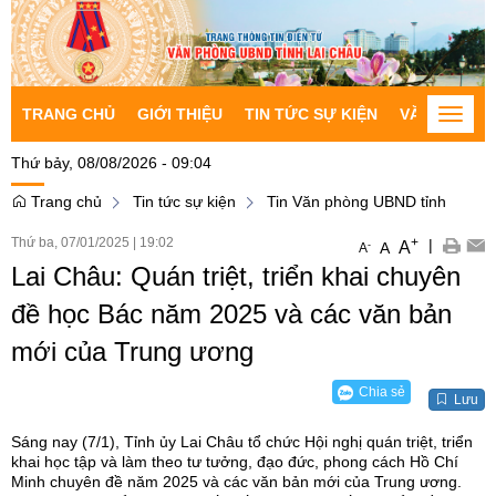
TRANG CHỦ
GIỚI THIỆU
TIN TỨC SỰ KIỆN
VĂN BẢN CH
Toggle
naviga
Thứ bảy, 08/08/2026 - 09:04
Trang chủ
Tin tức sự kiện
Tin Văn phòng UBND tỉnh
Thứ ba, 07/01/2025
|
19:02
+
|
A
-
A
A
Lai Châu: Quán triệt, triển khai chuyên
đề học Bác năm 2025 và các văn bản
mới của Trung ương
Chia sẻ
Lưu
Sáng nay (7/1), Tỉnh ủy Lai Châu tổ chức Hội nghị quán triệt, triển
khai học tập và làm theo tư tưởng, đạo đức, phong cách Hồ Chí
Minh chuyên đề năm 2025 và các văn bản mới của Trung ương.