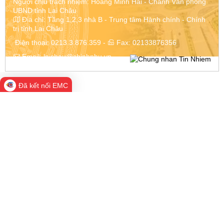
Người chịu trách nhiệm: Hoàng Minh Hải - Chánh Văn phòng
UBND tỉnh Lai Châu
Địa chỉ:
Tầng 1,2,3 nhà B - Trung tâm Hành chính - Chính
trị tỉnh Lai Châu
Điện thoại:
0213.3.876.359
-
Fax:
02133876356
Email:
laichau@chinhphu.vn
Đã kết nối EMC