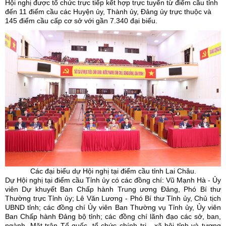
Hội nghị được tổ chức trực tiếp kết hợp trực tuyến từ điểm cầu tỉnh
đến 11 điểm cầu các Huyện ủy, Thành ủy, Đảng ủy trực thuộc và
145 điểm cầu cấp cơ sở với gần 7.340 đại biểu.
Các đại biểu dự Hội nghị tại điểm cầu tỉnh Lai Châu.
Dự Hội nghị tại điểm cầu Tỉnh ủy có các đồng chí: Vũ Mạnh Hà - Ủy
viên Dự khuyết Ban Chấp hành Trung ương Đảng, Phó Bí thư
Thường trực Tỉnh ủy; Lê Văn Lương - Phó Bí thư Tỉnh ủy, Chủ tịch
UBND tỉnh; các đồng chí Ủy viên Ban Thường vụ Tỉnh ủy, Ủy viên
Ban Chấp hành Đảng bộ tỉnh; các đồng chí lãnh đạo các sở, ban,
ngành, Mặt trận Tổ quốc, tổ chức chính trị - xã hội tỉnh và tương