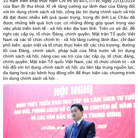
10 năm triển khai thực hiện Chỉ thị số 40-CT/TW, ngày 22/11/2014
của Ban Bí thư khoá XI về tăng cường sự lãnh đạo của Đảng đối
với tín dụng chính sách xã hội, công tác tín dụng chính sách xã hội
đã đạt được nhiều kết quả quan trọng; trong đó tỉnh Lai Châu đã
được những kết quả tích cực có những đóng góp quan trọng vào
việc phát triển kinh tế - xã hội trên địa bàn tỉnh. Trên cơ sở đó, đề
nghị các cấp ủy, tổ chức Đảng, chính quyền, Mặt trận Tổ quốc Việt
Nam và các tổ chức chính trị - xã hội tăng cường lãnh đạo, chỉ đạo
phổ biến, quán triệt và tổ chức thực hiện tốt các chủ trương, đường
lối của Đảng, chính sách, pháp luật của Nhà nước về tín dụng
chính sách xã hội; nâng cao vai trò của các cấp ủy, tổ chức đảng,
chính quyền, Mặt trận Tổ quốc Việt Nam, các tổ chức chính trị - xã
hội đối với tín dụng chính sách xã hội; ưu tiên tập trung nguồn lực,
đa dạng hoá các kênh huy động vốn để thực hiện các chương trình
tín dụng chính sách xã hội…