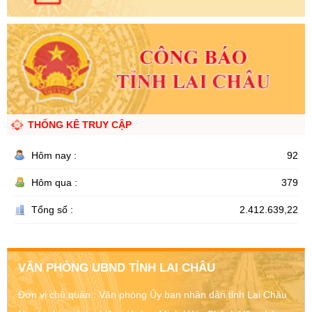
THỐNG KÊ TRUY CẬP
Hôm nay :
92
Hôm qua :
379
Tổng số :
2.412.639,22
VĂN PHÒNG UBND TỈNH LAI CHÂU
Đơn vị chủ quản :
Văn phòng Ủy ban nhân dân tỉnh Lai Châu