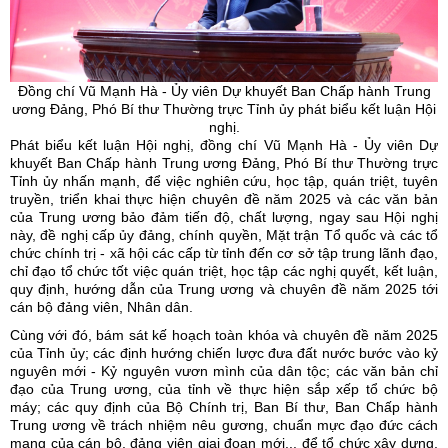
Đồng chí Vũ Mạnh Hà -
Ủy
viên Dự khuyết Ban Chấp hành Trung
ương Đảng, Phó Bí thư Thường trực Tỉnh
ủy
phát biểu kết luận Hội
nghị.
Phát biểu kết luận Hội nghị, đồng chí Vũ Mạnh Hà - Ủy viên Dự
khuyết Ban Chấp hành Trung ương Đảng, Phó Bí thư Thường trực
Tỉnh ủy nhấn mạnh, để việc nghiên cứu, học tập, quán triệt, tuyên
truyền, triển khai thực hiện chuyên đề năm 2025 và các văn bản
của Trung ương bảo đảm tiến độ, chất lượng, ngay sau Hội nghị
này, đề nghị cấp ủy đảng, chính quyền, Mặt trận Tổ quốc và các tổ
chức chính trị - xã hội các cấp từ tỉnh đến cơ sở tập trung lãnh đạo,
chỉ đạo tổ chức tốt việc quán triệt, học tập các nghị quyết, kết luận,
quy định, hướng dẫn của Trung ương và chuyên đề năm 2025 tới
cán bộ đảng viên, Nhân dân.
Cùng với đó, bám sát kế hoạch toàn khóa và chuyên đề năm 2025
của Tỉnh ủy; các định hướng chiến lược đưa đất nước bước vào kỷ
nguyên mới - Kỷ nguyên vươn mình của dân tộc; các văn bản chỉ
đạo của Trung ương, của tỉnh về thực hiện sắp xếp tổ chức bộ
máy; các quy định của Bộ Chính trị, Ban Bí thư, Ban Chấp hành
Trung ương về trách nhiệm nêu gương, chuẩn mực đạo đức cách
mạng của cán bộ, đảng viên giai đoạn mới... để tổ chức xây dựng,