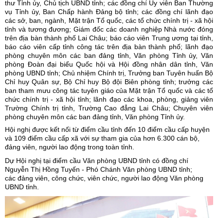
thư Tỉnh ủy, Chủ tịch UBND tỉnh; các đồng chí Ủy viên Ban Thường
vụ Tỉnh ủy, Ban Chấp hành Đảng bộ tỉnh; các đồng chí lãnh đạo
các sở, ban, ngành, Mặt trận Tổ quốc, các tổ chức chính trị - xã hội
tỉnh và tương đương; Giám đốc các doanh nghiệp Nhà nước đóng
trên địa bàn thành phố Lai Châu; báo cáo viên Trung ương tại tỉnh,
báo cáo viên cấp tỉnh công tác trên địa bàn thành phố; lãnh đạo
phòng chuyên môn các ban đảng tỉnh, Văn phòng Tỉnh ủy, Văn
phòng Đoàn đại biểu Quốc hội và Hội đồng nhân dân tỉnh, Văn
phòng UBND tỉnh; Chủ nhiệm Chính trị, Trưởng ban Tuyên huấn Bộ
Chỉ huy Quân sự, Bộ Chỉ huy Bộ đội Biên phòng tỉnh; trưởng các
ban tham mưu công tác tuyên giáo của Mặt trận Tổ quốc và các tổ
chức chính trị - xã hội tỉnh; lãnh đạo các khoa, phòng, giảng viên
Trường Chính trị tỉnh, Trường Cao đẳng Lai Châu; Chuyên viên
phòng chuyên môn các ban đảng tỉnh, Văn phòng Tỉnh ủy.
Hội nghị được kết nối từ điểm cầu tỉnh đến 10 điểm cầu cấp huyện
và 109 điểm cầu cấp xã với sự tham gia của hơn 6.300 cán bộ,
đảng viên, người lao động trong toàn tỉnh.
Dự Hội nghị tại điểm cầu Văn phòng UBND tỉnh có đồng chí
Nguyễn Thị Hồng Tuyến - Phó Chánh Văn phòng UBND tỉnh;
các đảng viên, công chức, viên chức, người lao động Văn phòng
UBND tỉnh.