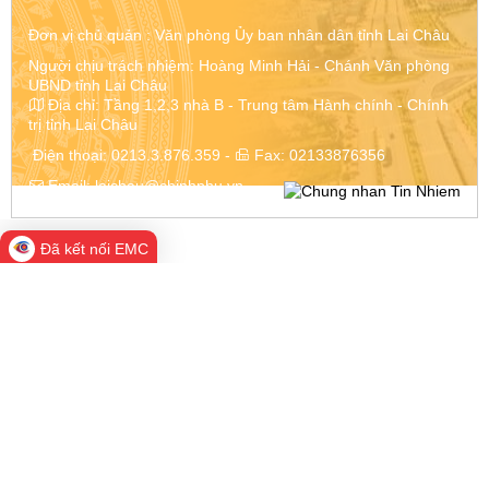
Đơn vị chủ quản :
Văn phòng Ủy ban nhân dân tỉnh Lai Châu
Người chịu trách nhiệm: Hoàng Minh Hải - Chánh Văn phòng
UBND tỉnh Lai Châu
Địa chỉ:
Tầng 1,2,3 nhà B - Trung tâm Hành chính - Chính
trị tỉnh Lai Châu
Điện thoại:
0213.3.876.359
-
Fax:
02133876356
Email:
laichau@chinhphu.vn
Đã kết nối EMC