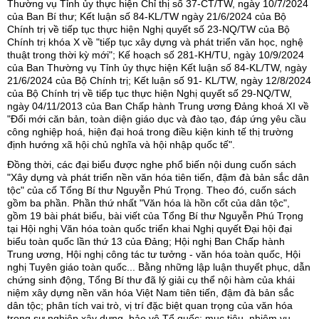
Thường vụ Tỉnh ủy thực hiện Chỉ thị số 37-CT/TW, ngày 10/7/2024
của Ban Bí thư; Kết luận số 84-KL/TW ngày 21/6/2024 của Bộ
Chính trị về tiếp tục thực hiện Nghị quyết số 23-NQ/TW của Bộ
Chính trị khóa X về "tiếp tục xây dựng và phát triển văn học, nghệ
thuật trong thời kỳ mới"; Kế hoạch số 281-KH/TU, ngày 10/9/2024
của Ban Thường vụ Tỉnh ủy thực hiện Kết luận số 84-KL/TW, ngày
21/6/2024 của Bộ Chính trị; Kết luận số 91- KL/TW, ngày 12/8/2024
của Bộ Chính trị về tiếp tục thực hiện Nghị quyết số 29-NQ/TW,
ngày 04/11/2013 của Ban Chấp hành Trung ương Đảng khoá XI về
"Đổi mới căn bản, toàn diện giáo dục và đào tạo, đáp ứng yêu cầu
công nghiệp hoá, hiện đại hoá trong điều kiện kinh tế thị trường
định hướng xã hội chủ nghĩa và hội nhập quốc tế".
Đồng thời, các đại biểu được nghe phổ biến nội dung cuốn sách
"Xây dựng và phát triển nền văn hóa tiên tiến, đậm đà bản sắc dân
tộc" của cố Tổng Bí thư Nguyễn Phú Trọng. Theo đó, cuốn sách
gồm ba phần. Phần thứ nhất "Văn hóa là hồn cốt của dân tộc",
gồm 19 bài phát biểu, bài viết của Tổng Bí thư Nguyễn Phú Trọng
tại Hội nghị Văn hóa toàn quốc triển khai Nghị quyết Đại hội đại
biểu toàn quốc lần thứ 13 của Đảng; Hội nghị Ban Chấp hành
Trung ương, Hội nghị công tác tư tưởng - văn hóa toàn quốc, Hội
nghị Tuyên giáo toàn quốc... Bằng những lập luận thuyết phục, dẫn
chứng sinh động, Tổng Bí thư đã lý giải cụ thể nội hàm của khái
niệm xây dựng nền văn hóa Việt Nam tiên tiến, đậm đà bản sắc
dân tộc; phân tích vai trò, vị trí đặc biệt quan trọng của văn hóa
trong sự nghiệp xây dựng, bảo vệ Tổ quốc; mục tiêu, nhiệm vụ,