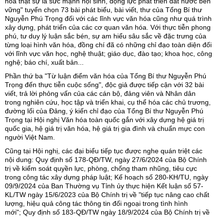
hóa thật sự là sức mạnh nội sinh, động lực phát triển đất nước bền
vững" tuyển chọn 73 bài phát biểu, bài viết, thư của Tổng Bí thư
Nguyễn Phú Trọng đối với các lĩnh vực văn hóa cũng như quá trình
xây dựng, phát triển của các cơ quan văn hóa. Với thực tiễn phong
phú, tư duy lý luận sắc bén, sự am hiểu sâu sắc về đặc trưng của
từng loại hình văn hóa, đồng chí đã có những chỉ đạo toàn diện đối
với lĩnh vực văn học, nghệ thuật; giáo dục, đào tạo; khoa học, công
nghệ; báo chí, xuất bản...
Phần thứ ba "Từ luận điểm văn hóa của Tổng Bí thư Nguyễn Phú
Trọng đến thực tiễn cuộc sống", độc giả được tiếp cận với 32 bài
viết, trả lời phỏng vấn của các cán bộ, đảng viên và Nhân dân
trong nghiên cứu, học tập và triển khai, cụ thể hóa các chủ trương,
đường lối của Đảng, ý kiến chỉ đạo của Tổng Bí thư Nguyễn Phú
Trọng tại Hội nghị Văn hóa toàn quốc gắn với xây dựng hệ giá trị
quốc gia, hệ giá trị văn hóa, hệ giá trị gia đình và chuẩn mực con
người Việt Nam.
Cũng tại Hội nghị, các đại biểu tiếp tục được nghe quán triệt các
nội dung: Quy định số 178-QĐ/TW, ngày 27/6/2024 của Bộ Chính
trị về kiểm soát quyền lực, phòng, chống tham nhũng, tiêu cực
trong công tác xây dựng pháp luật; Kế hoạch số 280-KH/TU, ngày
09/9/2024 của Ban Thường vụ Tỉnh ủy thực hiện Kết luận số 57-
KL/TW ngày 15/6/2023 của Bộ Chính trị về "tiếp tục nâng cao chất
lượng, hiệu quả công tác thông tin đối ngoại trong tình hình
mới"; Quy định số 183-QĐ/TW ngày 18/9/2024 của Bộ Chính trị về