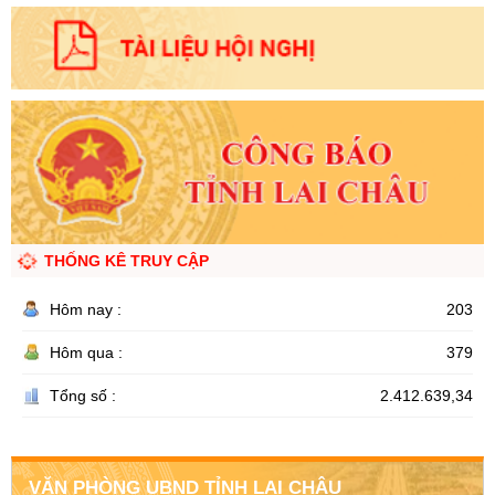
THỐNG KÊ TRUY CẬP
Hôm nay :
203
Hôm qua :
379
Tổng số :
2.412.639,34
VĂN PHÒNG UBND TỈNH LAI CHÂU