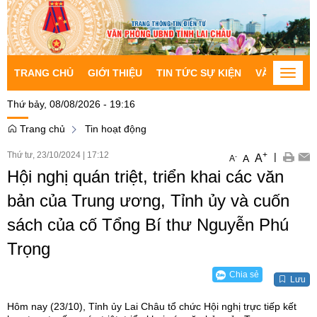
TRANG CHỦ
GIỚI THIỆU
TIN TỨC SỰ KIỆN
VĂN BẢN CH
Toggle
naviga
Thứ bảy, 08/08/2026 - 19:16
Trang chủ
Tin hoạt động
Thứ tư, 23/10/2024
|
17:12
+
|
A
-
A
A
Hội nghị quán triệt, triển khai các văn
bản của Trung ương, Tỉnh ủy và cuốn
sách của cố Tổng Bí thư Nguyễn Phú
Trọng
Chia sẻ
Lưu
Hôm nay (23/10), Tỉnh ủy Lai Châu tổ chức Hội nghị trực tiếp kết