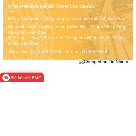
VĂN PHÒNG UBND TỈNH LAI CHÂU
Đơn vị chủ quản :
Văn phòng Ủy ban nhân dân tỉnh Lai Châu
Người chịu trách nhiệm: Hoàng Minh Hải - Chánh Văn phòng
UBND tỉnh Lai Châu
Địa chỉ:
Tầng 1,2,3 nhà B - Trung tâm Hành chính - Chính
trị tỉnh Lai Châu
Điện thoại:
0213.3.876.359
-
Fax:
02133876356
Email:
laichau@chinhphu.vn
Đã kết nối EMC