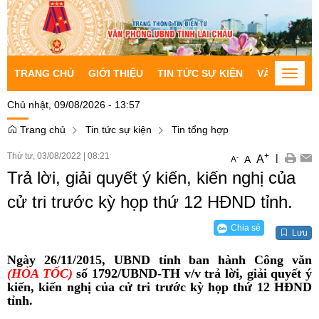
TRANG CHỦ
GIỚI THIỆU
TIN TỨC SỰ KIỆN
VĂN BẢN CH
Toggle
naviga
Chủ nhật, 09/08/2026 - 13:57
Trang chủ
Tin tức sự kiện
Tin tổng hợp
Thứ tư, 03/08/2022
|
08:21
+
|
A
-
A
A
Trả lời, giải quyết ý kiến, kiến nghị của
cử tri trước kỳ họp thứ 12 HĐND tỉnh.
Chia sẻ
Lưu
Ngày 26/11/2015, UBND tỉnh ban hành Công văn
(HỎA TỐC)
số
1792/UBND-TH
v/v trả lời, giải quyết ý
kiến, kiến nghị của cử tri trước kỳ họp thứ 12 HĐND
tỉnh.