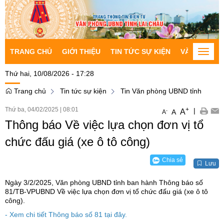
TRANG CHỦ
GIỚI THIỆU
TIN TỨC SỰ KIỆN
VĂN BẢN CH
Toggle
naviga
Thứ hai, 10/08/2026 - 17:28
Trang chủ
Tin tức sự kiện
Tin Văn phòng UBND tỉnh
Thứ ba, 04/02/2025
|
08:01
+
|
A
-
A
A
Thông báo Về việc lựa chọn đơn vị tổ
chức đấu giá (xe ô tô công)
Chia sẻ
Lưu
Ngày 3/2/2025, Văn phòng UBND tỉnh ban hành Thông báo số
81/TB-VPUBND Về việc lựa chọn đơn vị tổ chức đấu giá (xe ô tô
công).
- Xem chi tiết Thông báo số 81 tại đây.