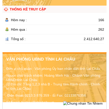
THỐNG KÊ TRUY CẬP
Hôm nay :
166
Hôm qua :
262
Tổng số :
2.412.640,27
VĂN PHÒNG UBND TỈNH LAI CHÂU
Đơn vị chủ quản :
Văn phòng Ủy ban nhân dân tỉnh Lai Châu
Người chịu trách nhiệm: Hoàng Minh Hải - Chánh Văn phòng
UBND tỉnh Lai Châu
Địa chỉ:
Tầng 1,2,3 nhà B - Trung tâm Hành chính - Chính
trị tỉnh Lai Châu
Điện thoại:
0213.3.876.359
-
Fax:
02133876356
Email:
laichau@chinhphu.vn