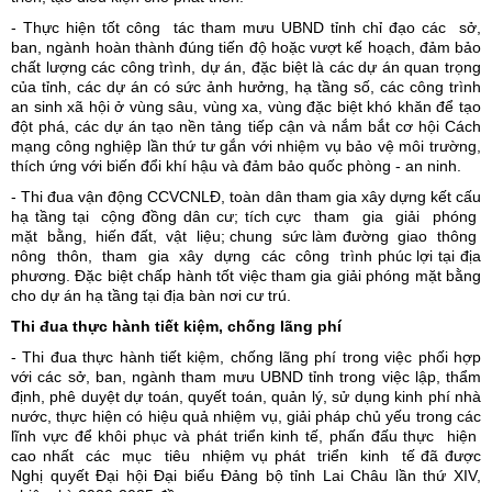
- Thực hiện tốt công tác tham mưu UBND tỉnh chỉ đạo các sở,
ban, ngành hoàn thành đúng tiến độ hoặc vượt kế hoạch, đảm bảo
chất lượng các công trình, dự án, đặc biệt là các dự án quan trọng
của tỉnh, các dự án có sức ảnh hưởng, hạ tầng số, các công trình
an sinh xã hội ở vùng sâu, vùng xa, vùng đặc biệt khó khăn để tạo
đột phá, các dự án tạo nền tảng tiếp cận và nắm bắt cơ hội Cách
mạng công nghiệp lần thứ tư gắn với nhiệm vụ bảo vệ môi trường,
thích ứng với biến đổi khí hậu và đảm bảo quốc phòng - an ninh.
- Thi đua vận động CCVCNLĐ, toàn dân tham gia xây dựng kết cấu
hạ tầng tại cộng đồng dân cư; tích cực tham gia giải phóng
mặt bằng, hiến đất, vật liệu; chung sức làm đường giao thông
nông thôn, tham gia xây dựng các công trình phúc lợi tại địa
phương. Đặc biệt chấp hành tốt việc tham gia giải phóng mặt bằng
cho dự án hạ tầng tại địa bàn nơi cư trú.
Thi đua thực hành tiết kiệm, chống lãng phí
- Thi đua thực hành tiết kiệm, chống lãng phí trong việc phối hợp
với các sở, ban, ngành tham mưu UBND tỉnh trong việc lập, thẩm
định, phê duyệt dự toán, quyết toán, quản lý, sử dụng kinh phí nhà
nước, thực hiện có hiệu quả nhiệm vụ, giải pháp chủ yếu trong các
lĩnh vực để khôi phục và phát triển kinh tế, phấn đấu thực hiện
cao nhất các mục tiêu nhiệm vụ phát triển kinh tế đã được
Nghị quyết Đại hội Đại biểu Đảng bộ tỉnh Lai Châu lần thứ XIV,