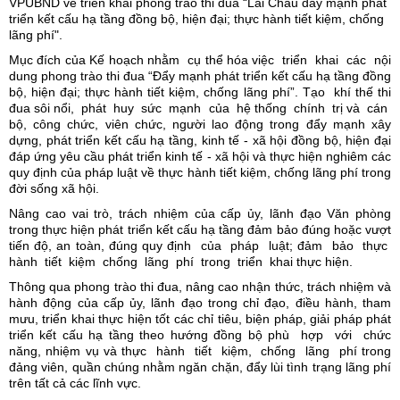
VPUBND về triển khai phong trào thi đua “Lai Châu đẩy mạnh phát
triển kết cấu hạ tầng đồng bộ, hiện đại; thực hành tiết kiệm, chống
lãng phí".
Mục đích của Kế hoạch nhằm cụ thể hóa việc triển khai các nội
dung phong trào thi đua “Đẩy mạnh phát triển kết cấu hạ tầng đồng
bộ, hiện đại; thực hành tiết kiệm, chống lãng phí”. Tạo khí thế thi
đua sôi nổi, phát huy sức mạnh của hệ thống chính trị và cán
bộ, công chức, viên chức, người lao động trong đẩy mạnh xây
dựng, phát triển kết cấu hạ tầng, kinh tế - xã hội đồng bộ, hiện đại
đáp ứng yêu cầu phát triển kinh tế - xã hội và thực hiện nghiêm các
quy định của pháp luật về thực hành tiết kiệm, chống lãng phí trong
đời sống xã hội.
Nâng cao vai trò, trách nhiệm của cấp ủy, lãnh đạo Văn phòng
trong thực hiện phát triển kết cấu hạ tầng đảm bảo đúng hoặc vượt
tiến độ, an toàn, đúng quy định của pháp luật; đảm bảo thực
hành tiết kiệm chống lãng phí trong triển khai thực hiện.
Thông qua phong trào thi đua, nâng cao nhận thức, trách nhiệm và
hành động của cấp ủy, lãnh đạo trong chỉ đạo, điều hành, tham
mưu, triển khai thực hiện tốt các chỉ tiêu, biện pháp, giải pháp phát
triển kết cấu hạ tầng theo hướng đồng bộ phù hợp với chức
năng, nhiệm vụ và thực hành tiết kiệm, chống lãng phí trong
đảng viên, quần chúng nhằm ngăn chặn, đẩy lùi tình trạng lãng phí
trên tất cả các lĩnh vực.