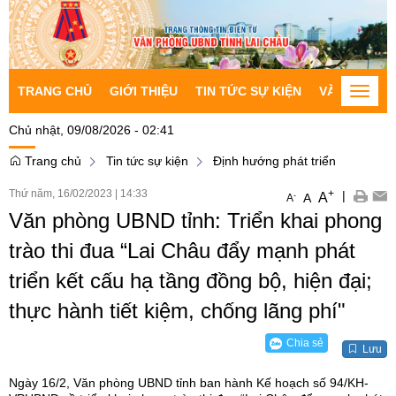
TRANG CHỦ
GIỚI THIỆU
TIN TỨC SỰ KIỆN
VĂN BẢN CH
Toggle
naviga
Chủ nhật, 09/08/2026 - 02:41
Trang chủ
Tin tức sự kiện
Định hướng phát triển
Thứ năm, 16/02/2023
|
14:33
+
|
A
-
A
A
Văn phòng UBND tỉnh: Triển khai phong
trào thi đua “Lai Châu đẩy mạnh phát
triển kết cấu hạ tầng đồng bộ, hiện đại;
thực hành tiết kiệm, chống lãng phí"
Chia sẻ
Lưu
Ngày 16/2, Văn phòng UBND tỉnh ban hành Kế hoạch số 94/KH-