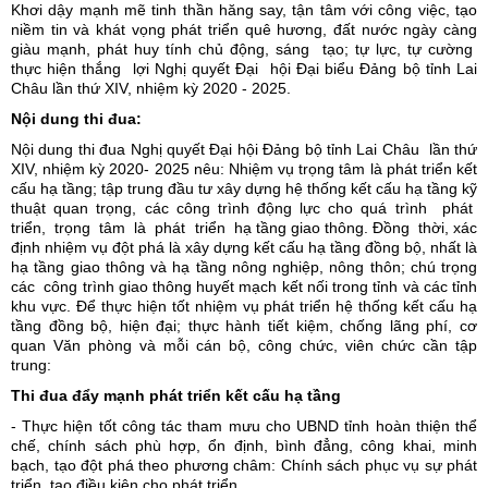
Khơi dậy mạnh mẽ tinh thần hăng say, tận tâm với công việc, tạo
niềm tin và khát vọng phát triển quê hương, đất nước ngày càng
giàu mạnh, phát huy tính chủ động, sáng tạo; tự lực, tự cường
thực hiện thắng lợi Nghị quyết Đại hội Đại biểu Đảng bộ tỉnh Lai
Châu lần thứ XIV, nhiệm kỳ 2020 - 2025.
Nội dung thi đua:
Nội dung thi đua Nghị quyết Đại hội Đảng bộ tỉnh Lai Châu lần thứ
XIV, nhiệm kỳ 2020- 2025 nêu: Nhiệm vụ trọng tâm là phát triển kết
cấu hạ tầng; tập trung đầu tư xây dựng hệ thống kết cấu hạ tầng kỹ
thuật quan trọng, các công trình động lực cho quá trình phát
triển, trọng tâm là phát triển hạ tầng giao thông. Đồng thời, xác
định nhiệm vụ đột phá là xây dựng kết cấu hạ tầng đồng bộ, nhất là
hạ tầng giao thông và hạ tầng nông nghiệp, nông thôn; chú trọng
các công trình giao thông huyết mạch kết nối trong tỉnh và các tỉnh
khu vực. Để thực hiện tốt nhiệm vụ phát triển hệ thống kết cấu hạ
tầng đồng bộ, hiện đại; thực hành tiết kiệm, chống lãng phí, cơ
quan Văn phòng và mỗi cán bộ, công chức, viên chức cần tập
trung:
Thi đua đẩy mạnh phát triển kết cấu hạ tầng
- Thực hiện tốt công tác tham mưu cho UBND tỉnh hoàn thiện thể
chế, chính sách phù hợp, ổn định, bình đẳng, công khai, minh
bạch, tạo đột phá theo phương châm: Chính sách phục vụ sự phát
triển, tạo điều kiện cho phát triển.