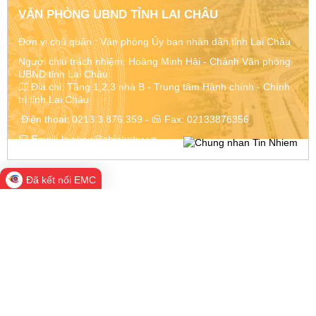
VĂN PHÒNG UBND TỈNH LAI CHÂU
Đơn vị chủ quản :
Văn phòng Ủy ban nhân dân tỉnh Lai Châu
Người chịu trách nhiệm: Hoàng Minh Hải - Chánh Văn phòng
UBND tỉnh Lai Châu
Địa chỉ:
Tầng 1,2,3 nhà B - Trung tâm Hành chính - Chính
trị tỉnh Lai Châu
Điện thoại:
0213.3.876.359
-
Fax:
02133876356
Email:
laichau@chinhphu.vn
Đã kết nối EMC