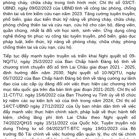
phòng cháy, chữa cháy trong tình hình mới; Chỉ thị số 03/CT-
UBND, ngày 09/02/2023 của UBND tỉnh về công tác phòng, chống
thiên tai và tìm kiếm cứu nạn năm 2023. Tăng cường tuyên truyền,
phổ biến, giáo dục kiến thức kỹ năng về phòng cháy, chữa cháy,
phòng chống thiên tai và cứu nạn, cứu hộ cho cán bộ, đảng viên,
quần chúng, nhất là đối với học sinh, sinh viên. Ứng dụng công
nghệ thông tin phục vụ công tác tuyên truyền, phổ biến, giáo dục
pháp luật, kiến thức, kỹ năng về phòng cháy, chữa cháy, phòng
chống thiên tai và cứu nạn, cứu hộ.
Tiếp tục đẩy mạnh tuyên truyền và triển khai Nghị quyết số 09-
NQ/TU, ngày 25/2/2022 của Ban Chấp hành Đảng bộ tỉnh về
chương trình chuyển đổi số tỉnh Lai Châu giai đoạn 2021 - 2025,
định hướng đến năm 2030; Nghị quyết số 10-NQ/TU, ngày
05/7/2022 của Ban Chấp hành Đảng bộ tỉnh về tăng cường sự lãnh
đạo của các cấp ủy đảng đối với việc thực hiện các chương trình
mục tiêu quốc gia trên địa bàn tỉnh giai đoạn 2021-2025; Chỉ thị số
11-CT/TU, ngày 15/6/2022 của Ban Thường vụ Tỉnh ủy về tổ chức
kỷ niệm các sự kiện lịch sử của tỉnh trong năm 2024; Chỉ thị số
14/CT-UBND ngày 27/12/2022 của Ủy ban nhân dân tỉnh về việc
đẩy mạnh việc thực hiện chính sách, pháp luật về thực hành tiết
kiệm, chống lãng phí tỉnh Lai Châu theo Nghị quyết số
74/2022/QH15 ngày 15/11/2022 của Quốc hội; Tuyên truyền nội
dung Thông tư số 04/2023/TT-BTC ngày 19/01/2023 của Bộ
trưởng Bộ Tài chính về việc hướng dẫn quản lý, thu chi tài chính