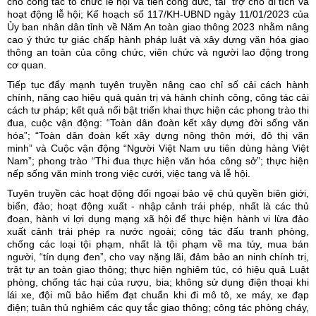
cho công tác tổ chức lễ hội và tiền công đức, tài trợ cho di tích và
hoạt động lễ hội; Kế hoạch số 117/KH-UBND ngày 11/01/2023 của
Ủy ban nhân dân tỉnh về Năm An toàn giao thông 2023 nhằm nâng
cao ý thức tự giác chấp hành pháp luật và xây dựng văn hóa giao
thông an toàn của công chức, viên chức và người lao động trong
cơ quan.
Tiếp tục đẩy mạnh tuyên truyền nâng cao chỉ số cải cách hành
chính, nâng cao hiệu quả quản trị và hành chính công, công tác cải
cách tư pháp; kết quả nổi bật triển khai thực hiện các phong trào thi
đua, cuộc vận động: “Toàn dân đoàn kết xây dựng đời sống văn
hóa”; “Toàn dân đoàn kết xây dựng nông thôn mới, đô thị văn
minh” và Cuộc vận động “Người Việt Nam ưu tiên dùng hàng Việt
Nam”; phong trào “Thi đua thực hiện văn hóa công sở”; thực hiện
nếp sống văn minh trong việc cưới, việc tang và lễ hội.
Tuyên truyền các hoạt động đối ngoại bảo vệ chủ quyền biên giới,
biển, đảo; hoạt động xuất - nhập cảnh trái phép, nhất là các thủ
đoạn, hành vi lợi dụng mạng xã hội để thực hiện hành vi lừa đảo
xuất cảnh trái phép ra nước ngoài; công tác đấu tranh phòng,
chống các loại tội phạm, nhất là tội phạm về ma túy, mua bán
người, “tín dụng đen”, cho vay nặng lãi, đảm bảo an ninh chính trị,
trật tự an toàn giao thông; thực hiện nghiêm túc, có hiệu quả Luật
phòng, chống tác hại của rượu, bia; không sử dụng điện thoại khi
lái xe, đội mũ bảo hiểm đạt chuẩn khi đi mô tô, xe máy, xe đạp
điện; tuân thủ nghiêm các quy tắc giao thông; công tác phòng cháy,