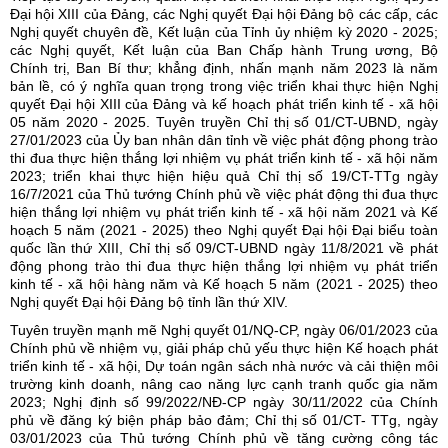
Đại hội XIII của Đảng, các Nghị quyết Đại hội Đảng bộ các cấp, các
Nghị quyết chuyên đề, Kết luận của Tỉnh ủy nhiệm kỳ 2020 - 2025;
các Nghị quyết, Kết luận của Ban Chấp hành Trung ương, Bộ
Chính trị, Ban Bí thư; khẳng định, nhấn mạnh năm 2023 là năm
bản lề, có ý nghĩa quan trọng trong việc triển khai thực hiện Nghị
quyết Đại hội XIII của Đảng và kế hoạch phát triển kinh tế - xã hội
05 năm 2020 - 2025. Tuyên truyền Chỉ thị số 01/CT-UBND, ngày
27/01/2023 của Ủy ban nhân dân tỉnh về việc phát động phong trào
thi đua thực hiện thắng lợi nhiệm vụ phát triển kinh tế - xã hội năm
2023; triển khai thực hiện hiệu quả Chỉ thị số 19/CT-TTg ngày
16/7/2021 của Thủ tướng Chính phủ về việc phát động thi đua thực
hiện thắng lợi nhiệm vụ phát triển kinh tế - xã hội năm 2021 và Kế
hoạch 5 năm (2021 - 2025) theo Nghị quyết Đại hội Đại biểu toàn
quốc lần thứ XIII, Chỉ thị số 09/CT-UBND ngày 11/8/2021 về phát
động phong trào thi đua thực hiện thắng lợi nhiệm vụ phát triển
kinh tế - xã hội hàng năm và Kế hoạch 5 năm (2021 - 2025) theo
Nghị quyết Đại hội Đảng bộ tỉnh lần thứ XIV.
Tuyên truyền mạnh mẽ Nghị quyết 01/NQ-CP, ngày 06/01/2023 của
Chính phủ về nhiệm vụ, giải pháp chủ yếu thực hiện Kế hoạch phát
triển kinh tế - xã hội, Dự toán ngân sách nhà nước và cải thiện môi
trường kinh doanh, nâng cao năng lực cạnh tranh quốc gia năm
2023; Nghị định số 99/2022/NĐ-CP ngày 30/11/2022 của Chính
phủ về đăng ký biện pháp bảo đảm; Chỉ thị số 01/CT- TTg, ngày
03/01/2023 của Thủ tướng Chính phủ về tăng cường công tác