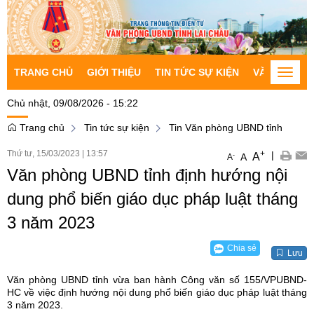
TRANG CHỦ
GIỚI THIỆU
TIN TỨC SỰ KIỆN
VĂN BẢN CH
Toggle
naviga
Chủ nhật, 09/08/2026 - 15:22
Trang chủ
Tin tức sự kiện
Tin Văn phòng UBND tỉnh
Thứ tư, 15/03/2023
|
13:57
+
|
A
-
A
A
Văn phòng UBND tỉnh định hướng nội
dung phổ biến giáo dục pháp luật tháng
3 năm 2023
Chia sẻ
Lưu
Văn phòng UBND tỉnh vừa ban hành Công văn số 155/VPUBND-
HC về việc định hướng nội dung phổ biến giáo dục pháp luật tháng
3 năm 2023.