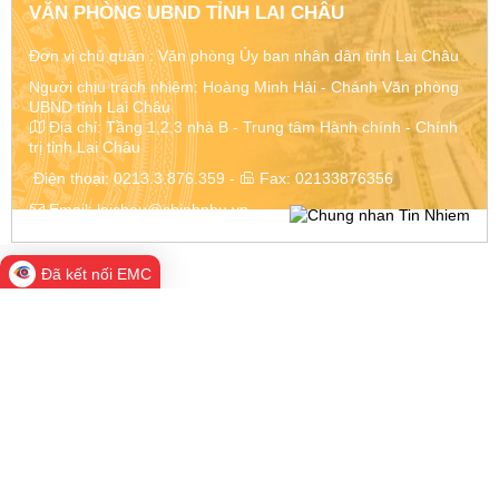
VĂN PHÒNG UBND TỈNH LAI CHÂU
Đơn vị chủ quản :
Văn phòng Ủy ban nhân dân tỉnh Lai Châu
Người chịu trách nhiệm: Hoàng Minh Hải - Chánh Văn phòng
UBND tỉnh Lai Châu
Địa chỉ:
Tầng 1,2,3 nhà B - Trung tâm Hành chính - Chính
trị tỉnh Lai Châu
Điện thoại:
0213.3.876.359
-
Fax:
02133876356
Email:
laichau@chinhphu.vn
Đã kết nối EMC