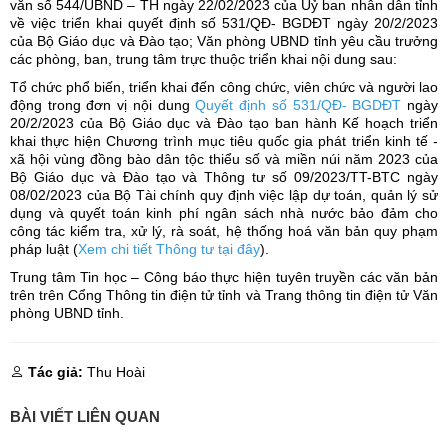
văn số 544/UBND – TH ngày 22/02/2023 của Uỷ ban nhân dân tỉnh
về việc triển khai quyết định số 531/QĐ- BGDĐT ngày 20/2/2023
của Bộ Giáo dục và Đào tạo; Văn phòng UBND tỉnh yêu cầu trưởng
các phòng, ban, trung tâm trực thuộc triển khai nội dung sau:
Tổ chức phổ biến, triển khai đến công chức, viên chức và người lao
động trong đơn vị nội dung
Quyết định số 531/QĐ- BGDĐT
ngày
20/2/2023 của Bộ Giáo dục và Đào tạo ban hành Kế hoạch triển
khai thực hiện Chương trình mục tiêu quốc gia phát triển kinh tế -
xã hội vùng đồng bào dân tộc thiểu số và miền núi năm 2023 của
Bộ Giáo dục và Đào tạo và Thông tư số 09/2023/TT-BTC ngày
08/02/2023 của Bộ Tài chính quy định việc lập dự toán, quản lý sử
dụng và quyết toán kinh phí ngân sách nhà nước bảo đảm cho
công tác kiểm tra, xử lý, rà soát, hệ thống hoá văn bản quy phạm
pháp luật (
Xem chi tiết Thông tư tại đây
).
Trung tâm Tin học – Công báo thực hiện tuyên truyền các văn bản
trên trên Cổng Thông tin điện tử tỉnh và Trang thông tin điện tử Văn
phòng UBND tỉnh.
Tác giả:
Thu Hoài
BÀI VIẾT LIÊN QUAN