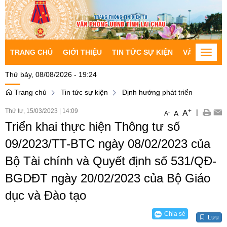
TRANG CHỦ
GIỚI THIỆU
TIN TỨC SỰ KIỆN
VĂN BẢN CH
Toggle
naviga
Thứ bảy, 08/08/2026 - 19:24
Trang chủ
Tin tức sự kiện
Định hướng phát triển
Thứ tư, 15/03/2023
|
14:09
+
|
A
-
A
A
Triển khai thực hiện Thông tư số
09/2023/TT-BTC ngày 08/02/2023 của
Bộ Tài chính và Quyết định số 531/QĐ-
BGDĐT ngày 20/02/2023 của Bộ Giáo
dục và Đào tạo
Chia sẻ
Lưu