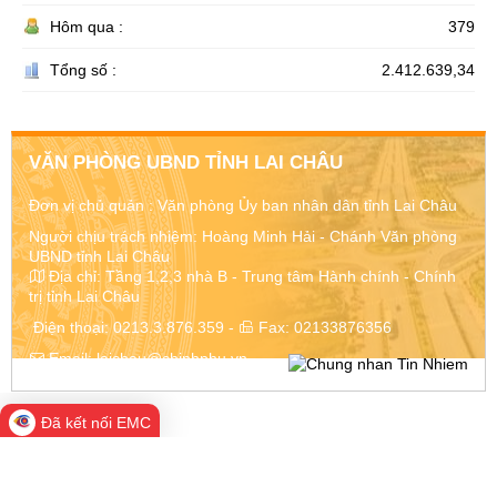
Hôm qua :
379
Tổng số :
2.412.639,34
VĂN PHÒNG UBND TỈNH LAI CHÂU
Đơn vị chủ quản :
Văn phòng Ủy ban nhân dân tỉnh Lai Châu
Người chịu trách nhiệm: Hoàng Minh Hải - Chánh Văn phòng
UBND tỉnh Lai Châu
Địa chỉ:
Tầng 1,2,3 nhà B - Trung tâm Hành chính - Chính
trị tỉnh Lai Châu
Điện thoại:
0213.3.876.359
-
Fax:
02133876356
Email:
laichau@chinhphu.vn
Đã kết nối EMC