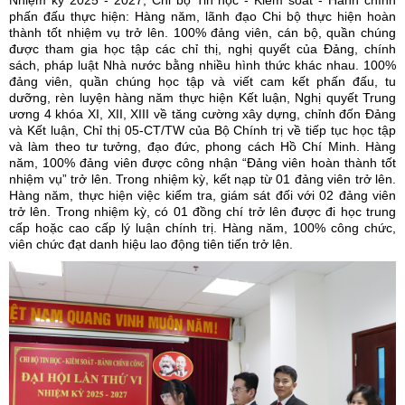
Nhiệm kỳ 2025 - 2027, Chi bộ Tin học - Kiểm soát - Hành chính
phấn đấu thực hiện: Hàng năm, lãnh đạo Chi bộ thực hiện hoàn
thành tốt nhiệm vụ trở lên. 100% đảng viên, cán bộ, quần chúng
được tham gia học tập các chỉ thị, nghị quyết của Đảng, chính
sách, pháp luật Nhà nước bằng nhiều hình thức khác nhau. 100%
đảng viên, quần chúng học tập và viết cam kết phấn đấu, tu
dưỡng, rèn luyện hàng năm thực hiện Kết luận, Nghị quyết Trung
ương 4 khóa XI, XII, XIII về tăng cường xây dựng, chỉnh đốn Đảng
và Kết luận, Chỉ thị 05-CT/TW của Bộ Chính trị về tiếp tục học tập
và làm theo tư tưởng, đạo đức, phong cách Hồ Chí Minh. Hàng
năm, 100% đảng viên được công nhận “Đảng viên hoàn thành tốt
nhiệm vụ” trở lên. Trong nhiệm kỳ, kết nạp từ 01 đảng viên trở lên.
Hàng năm, thực hiện việc kiểm tra, giám sát đối với 02 đảng viên
trở lên. Trong nhiệm kỳ, có 01 đồng chí trở lên được đi học trung
cấp hoặc cao cấp lý luận chính trị. Hàng năm, 100% công chức,
viên chức đạt danh hiệu lao động tiên tiến trở lên.