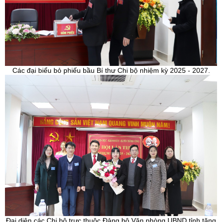
Các đại biểu bỏ phiếu bầu Bí thư Chi bộ nhiệm kỳ 2025 - 2027.
Đại diện các Chi bộ trực thuộc Đảng bộ Văn phòng UBND tỉnh tặng