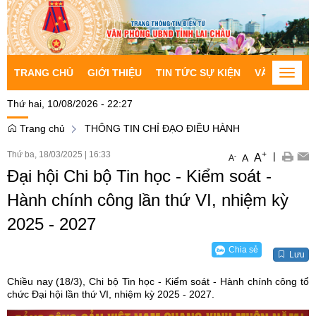
TRANG CHỦ
GIỚI THIỆU
TIN TỨC SỰ KIỆN
VĂN BẢN CH
Toggle
naviga
Thứ hai, 10/08/2026 - 22:27
Trang chủ
THÔNG TIN CHỈ ĐẠO ĐIỀU HÀNH
Thứ ba, 18/03/2025
|
16:33
+
|
A
-
A
A
Đại hội Chi bộ Tin học - Kiểm soát -
Hành chính công lần thứ VI, nhiệm kỳ
2025 - 2027
Chia sẻ
Lưu
Chiều nay (18/3), Chi bộ Tin học - Kiểm soát - Hành chính công tổ
chức Đại hội lần thứ VI, nhiệm kỳ 2025 - 2027.