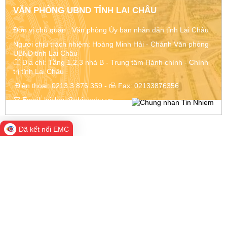
VĂN PHÒNG UBND TỈNH LAI CHÂU
Đơn vị chủ quản :
Văn phòng Ủy ban nhân dân tỉnh Lai Châu
Người chịu trách nhiệm: Hoàng Minh Hải - Chánh Văn phòng
UBND tỉnh Lai Châu
Địa chỉ:
Tầng 1,2,3 nhà B - Trung tâm Hành chính - Chính
trị tỉnh Lai Châu
Điện thoại:
0213.3.876.359
-
Fax:
02133876356
Email:
laichau@chinhphu.vn
Đã kết nối EMC