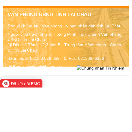
VĂN PHÒNG UBND TỈNH LAI CHÂU
Đơn vị chủ quản :
Văn phòng Ủy ban nhân dân tỉnh Lai Châu
Người chịu trách nhiệm: Hoàng Minh Hải - Chánh Văn phòng
UBND tỉnh Lai Châu
Địa chỉ:
Tầng 1,2,3 nhà B - Trung tâm Hành chính - Chính
trị tỉnh Lai Châu
Điện thoại:
0213.3.876.359
-
Fax:
02133876356
Email:
laichau@chinhphu.vn
Đã kết nối EMC