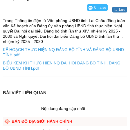
Chia sẻ
Lưu
Trang Thông tin điện tử Văn phòng UBND tỉnh Lai Châu đăng toàn
văn Kế hoạch của Đảng ủy Văn phòng UBND tỉnh thực hiện Nghị
quyết Đại hội đại biểu Đảng bộ tỉnh lần thứ XIV, nhiệm kỳ 2025 -
2030 và Nghị quyết Đại hội đại biểu Đảng bộ UBND tỉnh lần thứ I,
nhiệm kỳ 2025 - 2030.
KẾ HOẠCH THỰC HIỆN NQ ĐẢNG BỘ TỈNH VÀ ĐẢNG BỘ UBND
TỈNH.pdf
BIỂU KÈM KH THỰC HIỆN NQ ĐẠI HỘI ĐẢNG BỘ TỈNH, ĐẢNG
BỘ UBND TỈNH.pdf
BÀI VIẾT LIÊN QUAN
Nội dung đang cập nhật...
BẢN ĐỒ ĐỊA GIỚI HÀNH CHÍNH