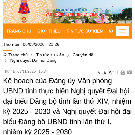
TRANG CHỦ
GIỚI THIỆU
TIN TỨC SỰ KIỆN
VĂN BẢN CH
Toggle
naviga
Thứ năm, 06/08/2026 - 21:26
Trang chủ
Tin tức sự kiện
Chuyên đề
Nghị quyết Đại hội Đảng
Thứ hai, 03/11/2025
|
15:34
+
|
A
-
A
A
Kế hoạch của Đảng ủy Văn phòng
UBND tỉnh thực hiện Nghị quyết Đại hội
đại biểu Đảng bộ tỉnh lần thứ XIV, nhiệm
kỳ 2025 - 2030 và Nghị quyết Đại hội đại
biểu Đảng bộ UBND tỉnh lần thứ I,
nhiệm kỳ 2025 - 2030