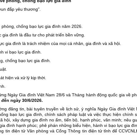
 về phòng, chống bạo lực gia đình
vun đắp yêu thương".
phòng, chống bạo lực gia đình năm 2026.
gia đình là đầu tư cho phát triển bền vững.
c gia đình là trách nhiệm của mọi cá nhân, gia đình và xã hội.
h vi bạo lực gia đình.
, chống bạo lực gia đình.
uật.
t hiện và xử lý kịp thời.
nh.
ứng Ngày Gia đình Việt Nam 28/6 và Tháng hành động quốc gia về ph
 đến ngày 30/6/2026.
g đăng tin, bài tuyên truyền về lịch sử, ý nghĩa Ngày Gia đình Việ
ng bạo lực gia đình, chính sách pháp luật và việc thực hiện chính 
ã hội, xây dựng gia đình no ấm, tiến bộ, hạnh phúc, văn minh; nêu 
 gia đình hạnh phúc; phê phán những biểu hiện, hành vi bạo lực gia đìn
ng tin điện tử Văn phòng và Cổng Thông tin điện tử tỉnh để CCVCNL