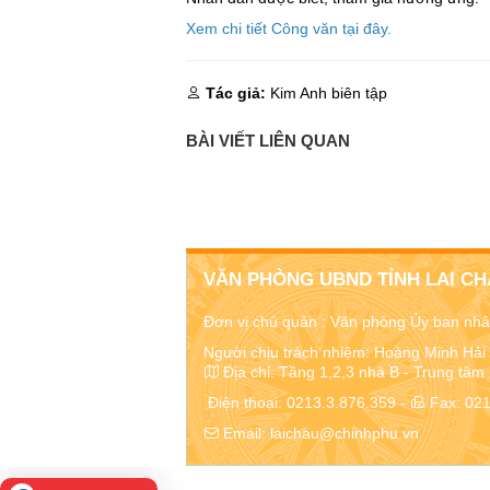
Xem chi tiết Công văn tại đây.
Tác giả:
Kim Anh biên tập
BÀI VIẾT LIÊN QUAN
VĂN PHÒNG UBND TỈNH LAI C
Đơn vị chủ quản :
Văn phòng Ủy ban nhân
Người chịu trách nhiệm: Hoàng Minh Hải
Địa chỉ:
Tầng 1,2,3 nhà B - Trung tâm H
Điện thoại:
0213.3.876.359
-
Fax:
021
Email:
laichau@chinhphu.vn