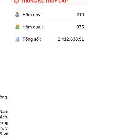
THỐNG KÊ TRUY CẬP
Hôm nay :
210
Hôm qua :
375
Tổng số :
2.412.638,91
òng,
t Nam
sách,
gương
h, vi
Đ và