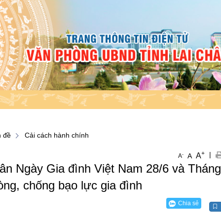
 đề
Cải cách hành chính
+
|
A
-
A
A
ân Ngày Gia đình Việt Nam 28/6 và Tháng
ng, chống bạo lực gia đình
Chia sẻ