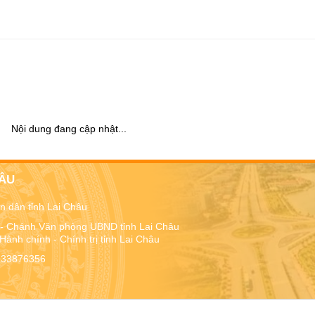
Nội dung đang cập nhật...
HÂU
 dân tỉnh Lai Châu
 - Chánh Văn phòng UBND tỉnh Lai Châu
ành chính - Chính trị tỉnh Lai Châu
33876356