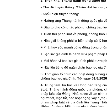
2. Triển khai Tháng hành động quốc gia
- Chủ đề truyền thông: “Chấm dứt bạo lực, 
- Khẩu hiệu truyền thông:
+ Hưởng ứng Tháng hành động quốc gia về 
+ Đầu tư cho công tác phòng, chống bạo lực 
+ Tuân thủ pháp luật về phòng, chống bạo lự
+ Hòa giải không phải là biện pháp xử lý hàn
+ Phát huy sức mạnh cộng đồng trong phòng
+ Bạo lực gia đình là hành vi vi phạm pháp l
+ Mọi hành vi bạo lực gia đình phải được phá
+ Hãy lên tiếng để ngăn chặn bạo lực gia đì
3.
Thời gian tổ chức các hoạt động hưởng 
chống bạo lực gia đình:
Từ ngày 01/6/2026
4.
Trung tâm Tin học và Công báo tăng cườn
28/6, Tháng hành động quốc gia phòng, chố
pháp luật của Đảng, Nhà nước về an sinh x
người tốt, việc tốt, các hoạt động xây dựng
phạm pháp luật về gia đình lên Trang Thô
Nhân dân được biết, tham gia hưởng ứng.