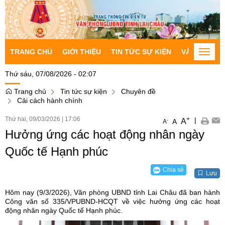
TRANG CHỦ
GIỚI THIỆU
TIN TỨC SỰ KIỆN
VĂN BẢN CH
Toggle
naviga
Thứ sáu, 07/08/2026 - 02:07
Trang chủ
Tin tức sự kiện
Chuyên đề
Cải cách hành chính
Thứ hai, 09/03/2026
|
17:06
+
|
A
-
A
A
Hưởng ứng các hoạt động nhân ngày
Quốc tế Hạnh phúc
Chia sẻ
Lưu
Hôm nay (9/3/2026), Văn phòng UBND tỉnh Lai Châu đã ban hành
Công văn số 335/VPUBND-HCQT về việc hưởng ứng các hoạt
động nhân ngày Quốc tế Hạnh phúc.