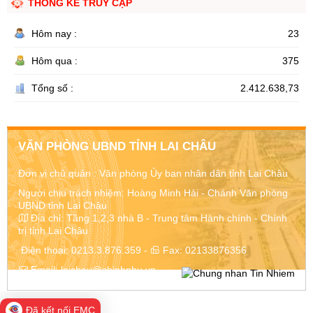
THỐNG KÊ TRUY CẬP
Hôm nay :
23
Hôm qua :
375
Tổng số :
2.412.638,73
VĂN PHÒNG UBND TỈNH LAI CHÂU
Đơn vị chủ quản :
Văn phòng Ủy ban nhân dân tỉnh Lai Châu
Người chịu trách nhiệm: Hoàng Minh Hải - Chánh Văn phòng
UBND tỉnh Lai Châu
Địa chỉ:
Tầng 1,2,3 nhà B - Trung tâm Hành chính - Chính
trị tỉnh Lai Châu
Điện thoại:
0213.3.876.359
-
Fax:
02133876356
Email:
laichau@chinhphu.vn
Đã kết nối EMC