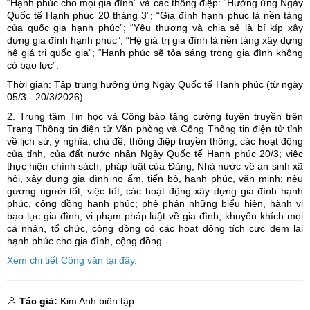
“Hạnh phúc cho mọi gia đình” và các thông điệp: “Hưởng ứng Ngày
Quốc tế Hạnh phúc 20 tháng 3”; “Gia đình hạnh phúc là nền tảng
của quốc gia hạnh phúc”; “Yêu thương và chia sẻ là bí kíp xây
dựng gia đình hạnh phúc”; “Hệ giá trị gia đình là nền tảng xây dựng
hệ giá trị quốc gia”; “Hạnh phúc sẽ tỏa sáng trong gia đình không
có bạo lực”.
Thời gian: Tập trung hưởng ứng Ngày Quốc tế Hạnh phúc (từ ngày
05/3 - 20/3/2026).
2. Trung tâm Tin học và Công báo tăng cường tuyên truyền trên
Trang Thông tin điện tử Văn phòng và Cổng Thông tin điện tử tỉnh
về lịch sử, ý nghĩa, chủ đề, thông điệp truyền thông, các hoạt động
của tỉnh, của đất nước nhân Ngày Quốc tế Hạnh phúc 20/3; việc
thực hiện chính sách, pháp luật của Đảng, Nhà nước về an sinh xã
hội, xây dựng gia đình no ấm, tiến bộ, hạnh phúc, văn minh; nêu
gương người tốt, việc tốt, các hoạt động xây dựng gia đình hạnh
phúc, cộng đồng hạnh phúc; phê phán những biểu hiện, hành vi
bạo lực gia đình, vi phạm pháp luật về gia đình; khuyến khích mọi
cá nhân, tổ chức, cộng đồng có các hoạt động tích cực đem lại
hạnh phúc cho gia đình, cộng đồng.
Xem chi tiết Công văn tại đây.
Tác giả:
Kim Anh biên tập